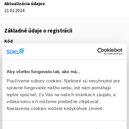
Aktualizácia údajov
21.02.2024
Základné údaje o registrácii
Kód
5372E
Registračné číslo
16/0017/24-S
Aby všetko fungovalo tak, ako má...
Doplnok
Používame súbory cookies. Niektoré sú nevyhnutné pre
tbl flm 56x2,5 mg (fľ.HDPE)
správne fungovanie nášho webu, iné nám pomáhajú
lepšie spoznať, čo Vás na našich stránkach zaujalo, a
Stav
vďaka tomu ich môžeme priebežne zlepšovať.
R - Aktuálna registrácia
Nastavenia cookies môžete kedykoľvek zmeniť.
Typ registračnej procedúry
Vzájomné uznávanie (mutual recognition proc.)