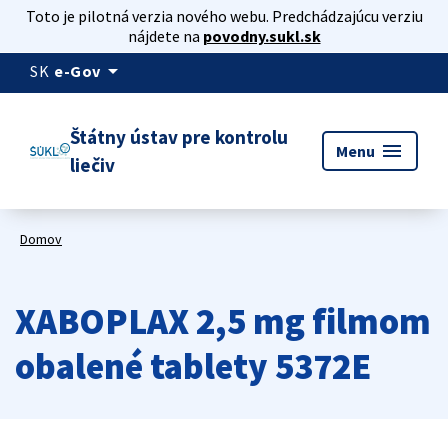
Toto je pilotná verzia nového webu. Predchádzajúcu verziu
nájdete na
povodny.sukl.sk
arrow_drop_down
SK
e-Gov
Štátny ústav pre kontrolu
menu
Menu
liečiv
Domov
XABOPLAX 2,5 mg filmom
obalené tablety 5372E