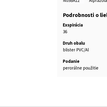
N05BA12
Alprazol
Podrobnosti o li
Exspirácia
36
Druh obalu
blister PVC/Al
Podanie
perorálne použitie