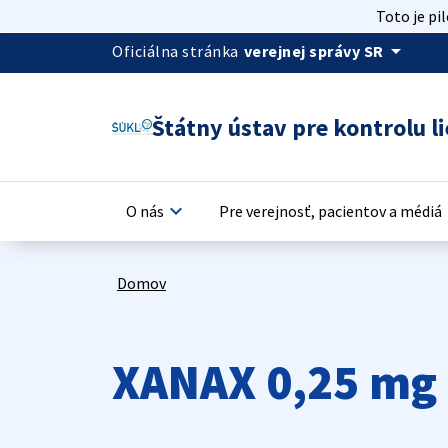
Toto je pi
arrow_drop_down
Oficiálna stránka
verejnej správy SR
Štátny ústav pre kontrolu li
keyboard_arrow_down
keyb
O nás
Pre verejnosť, pacientov a médiá
Domov
XANAX 0,25 mg