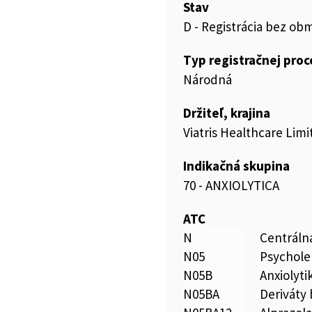
Stav
D - Registrácia bez ob
Typ registračnej pro
Národná
Držiteľ, krajina
Viatris Healthcare Limi
Indikačná skupina
70 - ANXIOLYTICA
ATC
N
Centráln
N05
Psychole
N05B
Anxiolyti
N05BA
Deriváty