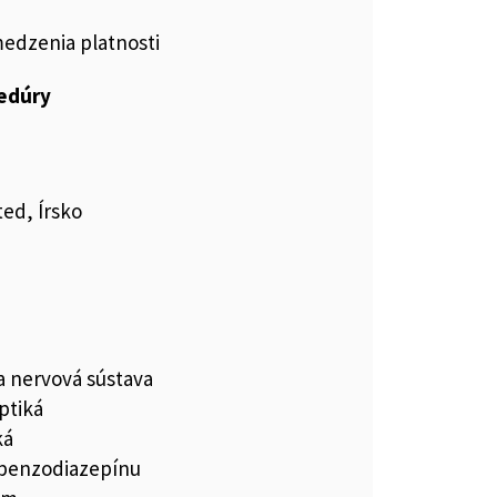
medzenia platnosti
cedúry
ted, Írsko
a nervová sústava
ptiká
ká
 benzodiazepínu