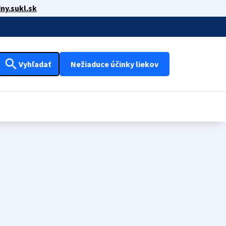
ny.sukl.sk
search
Vyhľadať
Nežiaduce účinky liekov