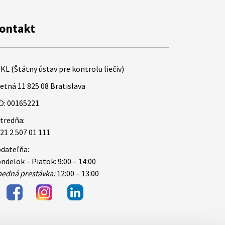
ontakt
KL (Štátny ústav pre kontrolu liečiv)
etná 11 825 08 Bratislava
O: 00165221
tredňa:
21 2 507 01 111
dateľňa:
ndelok – Piatok: 9:00 – 14:00
edná prestávka:
12:00 – 13:00