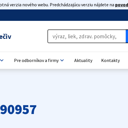
lotná verzia nového webu. Predchádzajúcu verziu nájdete na
povod
ečiv
oard_arrow_down
keyboard_arrow_down
Pre odborníkov a firmy
Aktuality
Kontakty
 90957