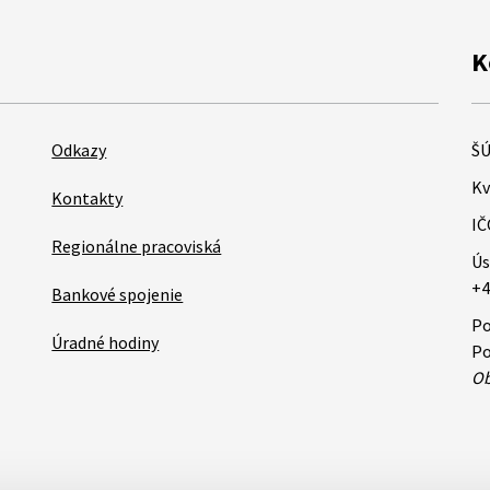
K
Odkazy
ŠÚ
Kv
Kontakty
IČ
Regionálne pracoviská
Ús
+4
Bankové spojenie
Po
Úradné hodiny
Po
Ob