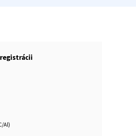
registrácii
C/Al)