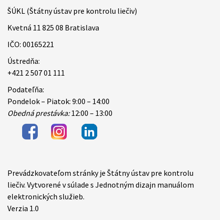
ŠÚKL (Štátny ústav pre kontrolu liečiv)
Kvetná 11 825 08 Bratislava
IČO: 00165221
Ústredňa:
+421 2 507 01 111
Podateľňa:
Pondelok – Piatok: 9:00 – 14:00
Obedná prestávka:
12:00 – 13:00
Prevádzkovateľom stránky je Štátny ústav pre kontrolu
Items
liečiv. Vytvorené v súlade s Jednotným dizajn manuálom
elektronických služieb.
Verzia 1.0