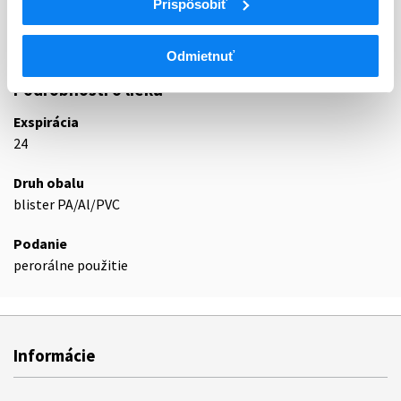
Prispôsobiť
N05BA
Deriváty benzodiazepínu
N05BA12
Alprazolam
Odmietnuť
Podrobnosti o lieku
Exspirácia
24
Druh obalu
blister PA/Al/PVC
Podanie
perorálne použitie
Informácie