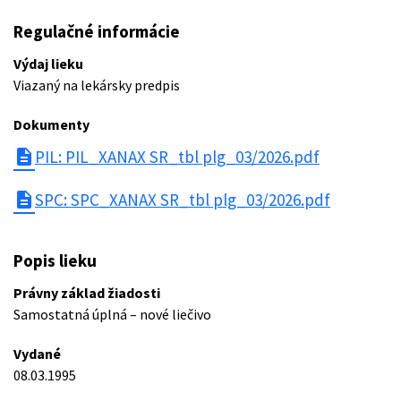
Regulačné informácie
Výdaj lieku
Viazaný na lekársky predpis
Dokumenty
description
PIL: PIL_XANAX SR_tbl plg_03/2026.pdf
description
SPC: SPC_XANAX SR_tbl plg_03/2026.pdf
Popis lieku
Právny základ žiadosti
Samostatná úplná – nové liečivo
Vydané
08.03.1995