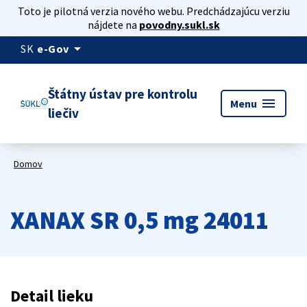
Toto je pilotná verzia nového webu. Predchádzajúcu verziu
nájdete na
povodny.sukl.sk
arrow_drop_down
SK
e-Gov
Štátny ústav pre kontrolu
menu
Menu
liečiv
Domov
XANAX SR 0,5 mg 24011
Detail lieku