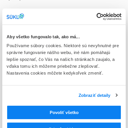
Doplnok
tbl plg 100x0,5 mg (blis.PA/Al/PVC)
Stav
D - Registrácia bez obmedzenia platnosti
Aby všetko fungovalo tak, ako má...
Používame súbory cookies. Niektoré sú nevyhnutné pre
Typ registračnej procedúry
správne fungovanie nášho webu, iné nám pomáhajú
Národná
lepšie spoznať, čo Vás na našich stránkach zaujalo, a
vďaka tomu ich môžeme priebežne zlepšovať.
Držiteľ, krajina
Nastavenia cookies môžete kedykoľvek zmeniť.
Viatris Healthcare Limited, Írsko
Indikačná skupina
70 - ANXIOLYTICA
Zobraziť detaily
ATC
Povoliť všetko
N
Centrálna nervová sústava
N05
Psycholeptiká
N05B
Anxiolytiká