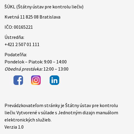
ŠÚKL (Štátny ústav pre kontrolu liečiv)
Kvetná 11 825 08 Bratislava
IČO: 00165221
Ústredňa:
+421 2 507 01 111
Podateľňa:
Pondelok – Piatok: 9:00 – 14:00
Obedná prestávka:
12:00 – 13:00
Prevádzkovateľom stránky je Štátny ústav pre kontrolu
Items
liečiv. Vytvorené v súlade s Jednotným dizajn manuálom
elektronických služieb.
Verzia 1.0