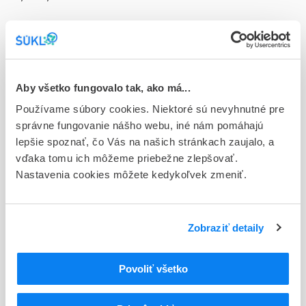
Doplnok
tbl plg 30x2 mg (blis.PA/Al/PVC)
Stav
D - Registrácia bez obmedzenia platnosti
Aby všetko fungovalo tak, ako má...
Používame súbory cookies. Niektoré sú nevyhnutné pre
Typ registračnej procedúry
správne fungovanie nášho webu, iné nám pomáhajú
Národná
lepšie spoznať, čo Vás na našich stránkach zaujalo, a
vďaka tomu ich môžeme priebežne zlepšovať.
Držiteľ, krajina
Nastavenia cookies môžete kedykoľvek zmeniť.
Viatris Healthcare Limited, Írsko
Indikačná skupina
70 - ANXIOLYTICA
Zobraziť detaily
ATC
Povoliť všetko
N
Centrálna nervová sústava
N05
Psycholeptiká
N05B
Anxiolytiká