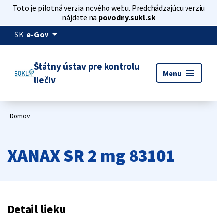
Toto je pilotná verzia nového webu. Predchádzajúcu verziu
nájdete na
povodny.sukl.sk
arrow_drop_down
SK
e-Gov
Štátny ústav pre kontrolu
menu
Menu
liečiv
Domov
XANAX SR 2 mg 83101
Detail lieku