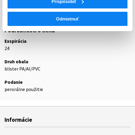
Prispôsobiť
N05BA
Deriváty benzodiazepínu
N05BA12
Alprazolam
Odmietnuť
Podrobnosti o lieku
Exspirácia
24
Druh obalu
blister PA/Al/PVC
Podanie
perorálne použitie
Informácie