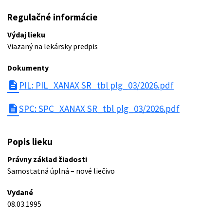
Regulačné informácie
Výdaj lieku
Viazaný na lekársky predpis
Dokumenty
description
PIL: PIL_XANAX SR_tbl plg_03/2026.pdf
description
SPC: SPC_XANAX SR_tbl plg_03/2026.pdf
Popis lieku
Právny základ žiadosti
Samostatná úplná – nové liečivo
Vydané
08.03.1995