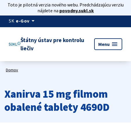
Toto je pilotná verzia nového webu. Predchádzajúcu verziu
nájdete na
povodny.sukl.sk
arrow_drop_down
SK
e-Gov
Štátny ústav pre kontrolu
menu
Menu
liečiv
Domov
Xanirva 15 mg filmom
obalené tablety 4690D