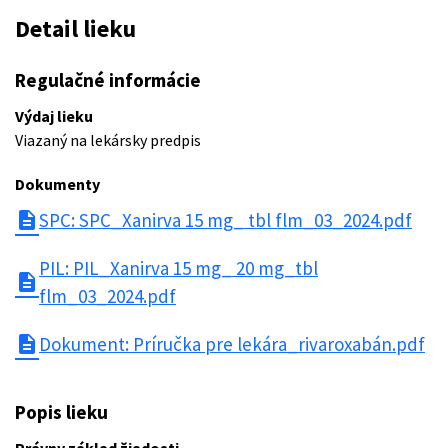
Detail lieku
Regulačné informácie
Výdaj lieku
Viazaný na lekársky predpis
Dokumenty
description
SPC: SPC_Xanirva 15 mg_ tbl flm_03_2024.pdf
PIL: PIL_Xanirva 15 mg_ 20 mg_tbl
description
flm_03_2024.pdf
description
Dokument: Príručka pre lekára_rivaroxabán.pdf
Popis lieku