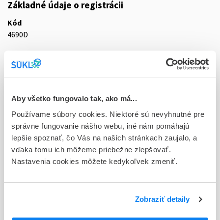
Základné údaje o registrácii
Kód
4690D
Registračné číslo
16/0130/20-S
Doplnok
Aby všetko fungovalo tak, ako má...
tbl flm 42x15 mg (blis.PVC/Al)
Používame súbory cookies. Niektoré sú nevyhnutné pre
Stav
správne fungovanie nášho webu, iné nám pomáhajú
D - Registrácia bez obmedzenia platnosti
lepšie spoznať, čo Vás na našich stránkach zaujalo, a
vďaka tomu ich môžeme priebežne zlepšovať.
Typ registračnej procedúry
Nastavenia cookies môžete kedykoľvek zmeniť.
Decentralizovaná
Držiteľ, krajina
Zobraziť detaily
Zentiva k.s., Česká republika