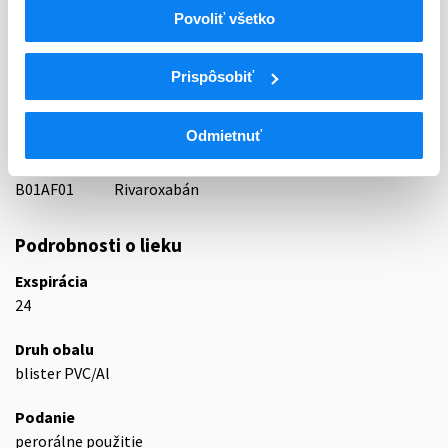
Indikačná skupina
Povoliť všetko
16 - ANTICOAGULANTIA (FIBRINOLYTICA, ANTIFIBRINOL.)
ATC
Prispôsobiť
B
KRV A KRVOTVORNÉ ORGÁNY
B01
ANTITROMBOTIKÁ
Odmietnuť
B01A
ANTIKOAGULANCIÁ, ANTITROMBOTIKÁ
B01AF
Priame inhibítory faktora Xa
B01AF01
Rivaroxabán
Podrobnosti o lieku
Exspirácia
24
Druh obalu
blister PVC/Al
Podanie
perorálne použitie