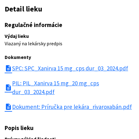
Detail lieku
Regulačné informácie
Výdaj lieku
Viazaný na lekársky predpis
Dokumenty
description
SPC: SPC_Xanirva 15 mg_cps dur_03_2024.pdf
PIL: PIL_Xanirva 15 mg_20 mg_cps
description
dur_03_2024.pdf
description
Dokument: Príručka pre lekára_rivaroxabán.pdf
Popis lieku