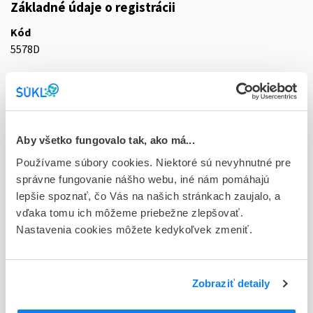
Základné údaje o registrácii
Kód
5578D
Registračné číslo
16/0210/20-S
Doplnok
Aby všetko fungovalo tak, ako má...
cps dur 42x15 mg (blis.PVC/PVDC/Al)
Používame súbory cookies. Niektoré sú nevyhnutné pre
Stav
správne fungovanie nášho webu, iné nám pomáhajú
D - Registrácia bez obmedzenia platnosti
lepšie spoznať, čo Vás na našich stránkach zaujalo, a
vďaka tomu ich môžeme priebežne zlepšovať.
Typ registračnej procedúry
Nastavenia cookies môžete kedykoľvek zmeniť.
Decentralizovaná
Držiteľ, krajina
Zobraziť detaily
Zentiva, k.s., Česká republika