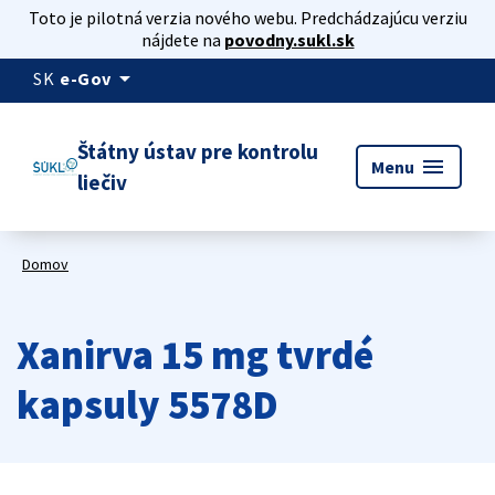
Toto je pilotná verzia nového webu. Predchádzajúcu verziu
nájdete na
povodny.sukl.sk
arrow_drop_down
SK
e-Gov
Štátny ústav pre kontrolu
menu
Menu
liečiv
Domov
Xanirva 15 mg tvrdé
kapsuly 5578D