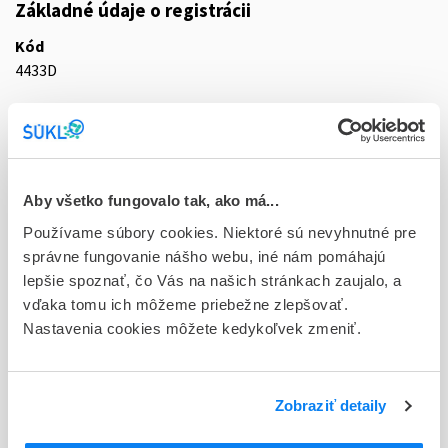
Základné údaje o registrácii
Kód
4433D
Registračné číslo
16/0099/20-S
Doplnok
Aby všetko fungovalo tak, ako má...
tbl flm 30x1x10 mg (blis.PVC/PVDC/PVC/Al-jednotliv.dáv.)
Používame súbory cookies. Niektoré sú nevyhnutné pre
Stav
správne fungovanie nášho webu, iné nám pomáhajú
D - Registrácia bez obmedzenia platnosti
lepšie spoznať, čo Vás na našich stránkach zaujalo, a
vďaka tomu ich môžeme priebežne zlepšovať.
Typ registračnej procedúry
Nastavenia cookies môžete kedykoľvek zmeniť.
Decentralizovaná
Držiteľ, krajina
Zobraziť detaily
KRKA, d.d., Novo mesto, Slovinsko