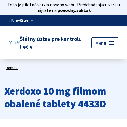
Toto je pilotná verzia nového webu. Predchádzajúcu verziu
nájdete na
povodny.sukl.sk
arrow_drop_down
SK
e-Gov
Štátny ústav pre kontrolu
menu
Menu
liečiv
Domov
Xerdoxo 10 mg filmom
obalené tablety 4433D