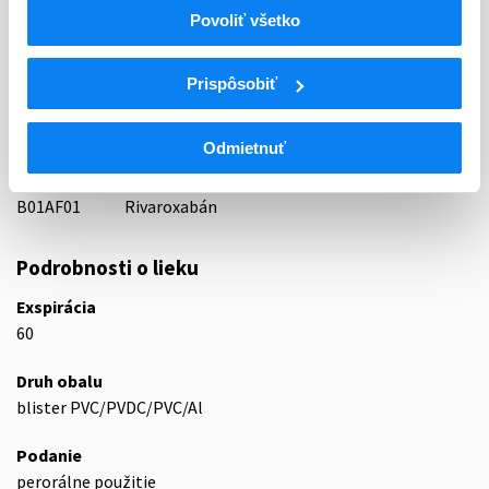
Indikačná skupina
Povoliť všetko
16 - ANTICOAGULANTIA (FIBRINOLYTICA, ANTIFIBRINOL.)
ATC
Prispôsobiť
B
KRV A KRVOTVORNÉ ORGÁNY
B01
ANTITROMBOTIKÁ
Odmietnuť
B01A
ANTIKOAGULANCIÁ, ANTITROMBOTIKÁ
B01AF
Priame inhibítory faktora Xa
B01AF01
Rivaroxabán
Podrobnosti o lieku
Exspirácia
60
Druh obalu
blister PVC/PVDC/PVC/Al
Podanie
perorálne použitie