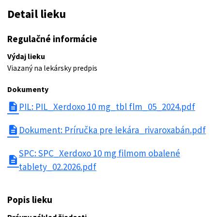
Detail lieku
Regulačné informácie
Výdaj lieku
Viazaný na lekársky predpis
Dokumenty
description
PIL: PIL_Xerdoxo 10 mg_tbl flm_05_2024.pdf
description
Dokument: Príručka pre lekára_rivaroxabán.pdf
SPC: SPC_Xerdoxo 10 mg filmom obalené
description
tablety_02.2026.pdf
Popis lieku