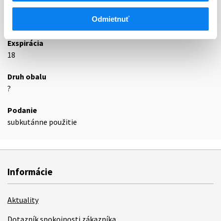
Odmietnuť
Podrobnosti o lieku
Exspirácia
18
Druh obalu
?
Podanie
subkutánne použitie
Informácie
Aktuality
Dotazník spokojnosti zákazníka