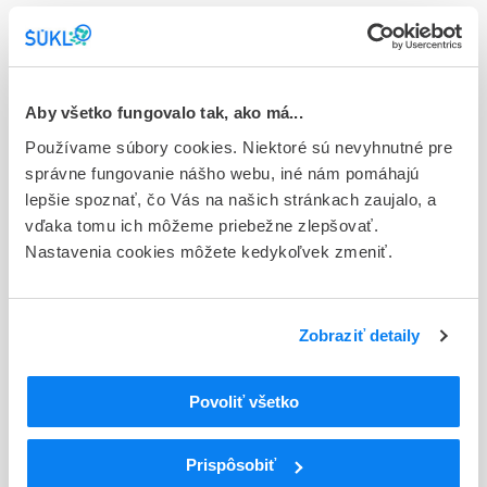
sol iru 1x1 ml/150 mg (striek.inj.napl.skl.+ ihla 26 pr.)
Stav
E - EU registrácia
Aby všetko fungovalo tak, ako má...
Typ registračnej procedúry
Používame súbory cookies. Niektoré sú nevyhnutné pre
Európska
správne fungovanie nášho webu, iné nám pomáhajú
lepšie spoznať, čo Vás na našich stránkach zaujalo, a
Držiteľ, krajina
vďaka tomu ich môžeme priebežne zlepšovať.
Novartis Europharm Limited, Írsko
Nastavenia cookies môžete kedykoľvek zmeniť.
Indikačná skupina
14 - BRONCHODILATANTIA, ANTIASTHMATICA
Zobraziť detaily
ATC
R
Respiračný systém
Povoliť všetko
R03
Antiastmatiká
R03D
Iné antiastmatiká na systémové použitie
R03DX
Iné antiastmatiká na systémové použitie
Prispôsobiť
R03DX05
Omalizumab