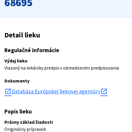
68695
Detail lieku
Regulačné informácie
Výdaj lieku
Viazaný na lekársky predpis s obmedzením predpisovania
Dokumenty
open_in_new
Databáza Európskej liekovej agentúry
Popis lieku
Právny základ žiadosti
Originálny prípravok