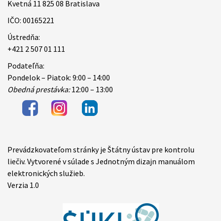
Kvetná 11 825 08 Bratislava
IČO: 00165221
Ústredňa:
+421 2 507 01 111
Podateľňa:
Pondelok – Piatok: 9:00 – 14:00
Obedná prestávka:
12:00 – 13:00
Prevádzkovateľom stránky je Štátny ústav pre kontrolu
Items
liečiv. Vytvorené v súlade s Jednotným dizajn manuálom
elektronických služieb.
Verzia 1.0