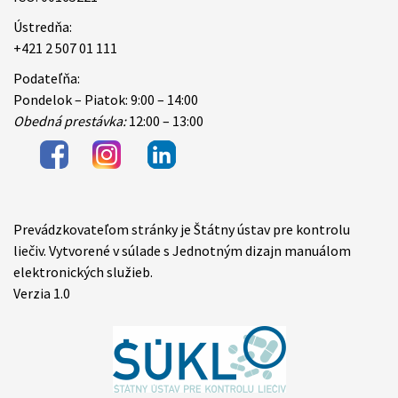
Ústredňa:
+421 2 507 01 111
Podateľňa:
Pondelok – Piatok: 9:00 – 14:00
Obedná prestávka:
12:00 – 13:00
Prevádzkovateľom stránky je Štátny ústav pre kontrolu
Items
liečiv. Vytvorené v súlade s Jednotným dizajn manuálom
elektronických služieb.
Verzia 1.0