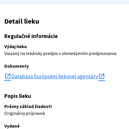
Detail lieku
Regulačné informácie
Výdaj lieku
Viazaný na lekársky predpis s obmedzením predpisovania
Dokumenty
open_in_new
Databáza Európskej liekovej agentúry
Popis lieku
Právny základ žiadosti
Originálny prípravok
Vydané