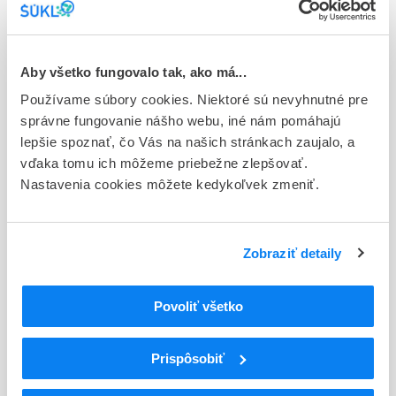
Stav
E - EU registrácia
Typ registračnej procedúry
Aby všetko fungovalo tak, ako má...
Európska
Používame súbory cookies. Niektoré sú nevyhnutné pre
správne fungovanie nášho webu, iné nám pomáhajú
Držiteľ, krajina
lepšie spoznať, čo Vás na našich stránkach zaujalo, a
Novartis Europharm Limited, Írsko
vďaka tomu ich môžeme priebežne zlepšovať.
Nastavenia cookies môžete kedykoľvek zmeniť.
Indikačná skupina
14 - BRONCHODILATANTIA, ANTIASTHMATICA
ATC
Zobraziť detaily
R
Respiračný systém
R03
Antiastmatiká
Povoliť všetko
R03D
Iné antiastmatiká na systémové použitie
R03DX
Iné antiastmatiká na systémové použitie
R03DX05
Omalizumab
Prispôsobiť