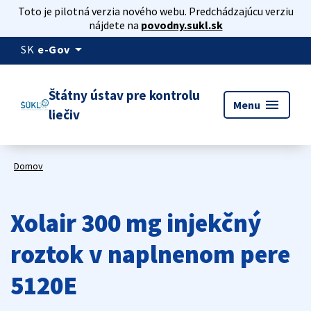
Toto je pilotná verzia nového webu. Predchádzajúcu verziu
nájdete na
povodny.sukl.sk
arrow_drop_down
SK
e-Gov
Štátny ústav pre kontrolu
menu
Menu
liečiv
Domov
Xolair 300 mg injekčný
roztok v naplnenom pere
5120E