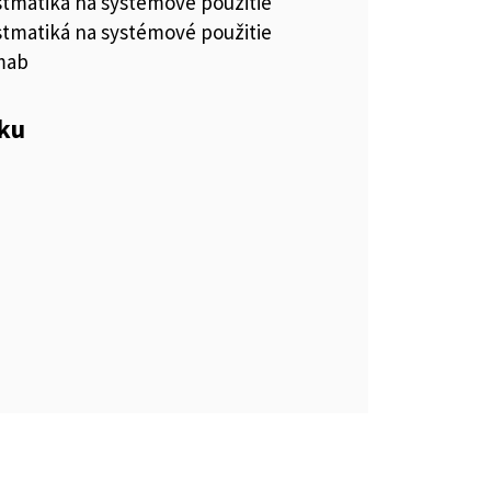
stmatiká na systémové použitie
stmatiká na systémové použitie
mab
eku