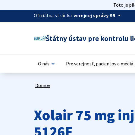
Toto je pi
arrow_drop_down
Oficiálna stránka
verejnej správy SR
Štátny ústav pre kontrolu li
keyboard_arrow_down
keyb
O nás
Pre verejnosť, pacientov a médiá
Domov
Xolair 75 mg i
5126E