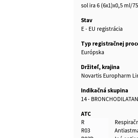
sol ira 6 (6x1)x0,5 ml/7
Stav
E - EU registrácia
Typ registračnej pro
Európska
Držiteľ, krajina
Novartis Europharm Li
Indikačná skupina
14 - BRONCHODILATAN
ATC
R
Respirač
R03
Antiastm