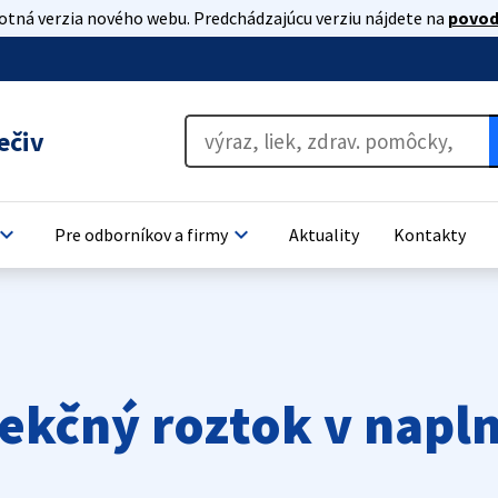
lotná verzia nového webu. Predchádzajúcu verziu nájdete na
povod
ečiv
oard_arrow_down
keyboard_arrow_down
Pre odborníkov a firmy
Aktuality
Kontakty
njekčný roztok v nap