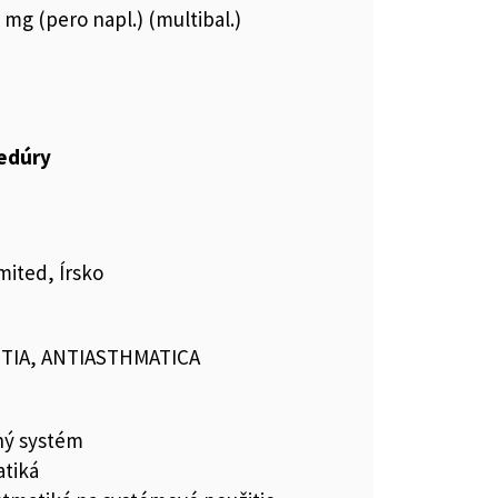
5 mg (pero napl.) (multibal.)
cedúry
mited, Írsko
TIA, ANTIASTHMATICA
ný systém
atiká