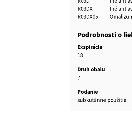
R03D
Iné antia
R03DX
Iné antia
R03DX05
Omalizu
Podrobnosti o li
Exspirácia
18
Druh obalu
?
Podanie
subkutánne použitie