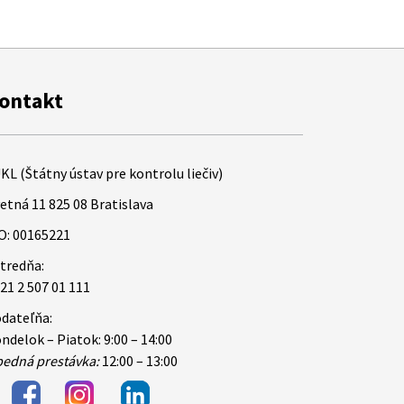
ontakt
KL (Štátny ústav pre kontrolu liečiv)
etná 11 825 08 Bratislava
O: 00165221
tredňa:
21 2 507 01 111
dateľňa:
ndelok – Piatok: 9:00 – 14:00
edná prestávka:
12:00 – 13:00