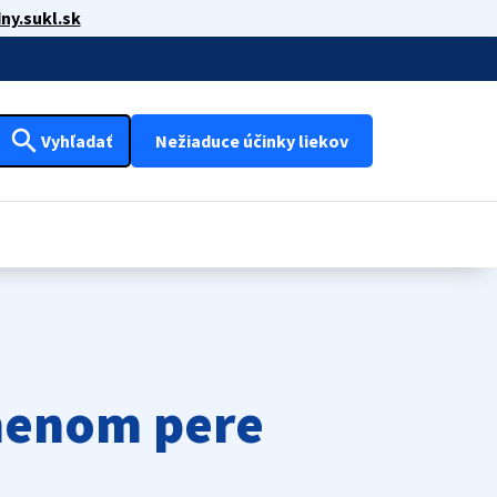
ny.sukl.sk
search
Vyhľadať
Nežiaduce účinky liekov
lnenom pere