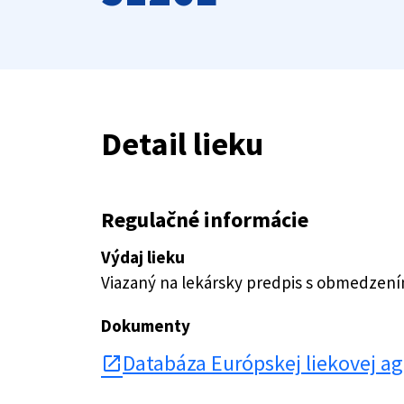
Detail lieku
Regulačné informácie
Výdaj lieku
Viazaný na lekársky predpis s obmedzen
Dokumenty
Databáza Európskej liekovej a
open_in_new