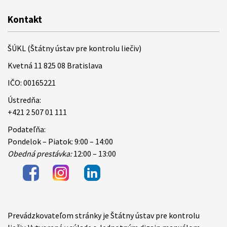
Kontakt
ŠÚKL (Štátny ústav pre kontrolu liečiv)
Kvetná 11 825 08 Bratislava
IČO: 00165221
Ústredňa:
+421 2 507 01 111
Podateľňa:
Pondelok – Piatok: 9:00 – 14:00
Obedná prestávka:
12:00 – 13:00
Prevádzkovateľom stránky je Štátny ústav pre kontrolu
Items