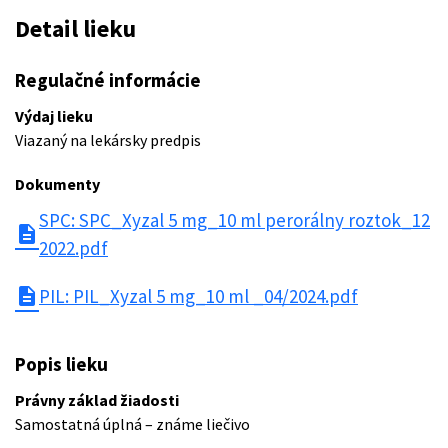
Detail lieku
Regulačné informácie
Výdaj lieku
Viazaný na lekársky predpis
Dokumenty
SPC: SPC_Xyzal 5 mg_10 ml perorálny roztok_12
description
2022.pdf
description
PIL: PIL_Xyzal 5 mg_10 ml _04/2024.pdf
Popis lieku
Právny základ žiadosti
Samostatná úplná – známe liečivo