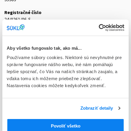
Registračné číslo
24/0261/06-S
Doplnok
sol por 1x200 ml/100 mg (fľ.skl.jantárová+10ml kalibr.str.)
Aby všetko fungovalo tak, ako má...
Stav
Používame súbory cookies. Niektoré sú nevyhnutné pre
D - Registrácia bez obmedzenia platnosti
správne fungovanie nášho webu, iné nám pomáhajú
lepšie spoznať, čo Vás na našich stránkach zaujalo, a
Typ registračnej procedúry
vďaka tomu ich môžeme priebežne zlepšovať.
Vzájomné uznávanie (mutual recognition proc.)
Nastavenia cookies môžete kedykoľvek zmeniť.
Držiteľ, krajina
UCB s.r.o., Česká republika
Zobraziť detaily
Indikačná skupina
24 - ANTIHISTAMINICA, HISTAMIN
Povoliť všetko