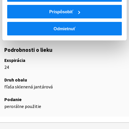
ATC
R
Respiračný systém
Prispôsobiť
R06
Antihistaminiká na systémové použitie
R06A
Antihistaminiká na systémové použitie
R06AE
Deriváty piperazínu
Odmietnuť
R06AE09
Levocetirizín
Podrobnosti o lieku
Exspirácia
24
Druh obalu
fľaša sklenená jantárová
Podanie
perorálne použitie