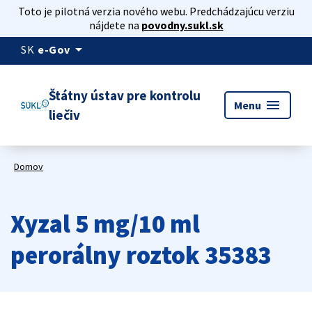
Toto je pilotná verzia nového webu. Predchádzajúcu verziu
nájdete na
povodny.sukl.sk
arrow_drop_down
SK
e-Gov
Štátny ústav pre kontrolu
menu
Menu
liečiv
Domov
Xyzal 5 mg/10 ml
perorálny roztok 35383