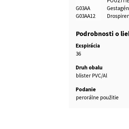
POUŽITI
G03AA
Gestagény
G03AA12
Drospiren
Podrobnosti o li
Exspirácia
36
Druh obalu
blister PVC/Al
Podanie
perorálne použitie