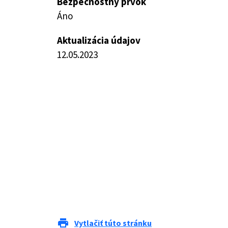
Bezpečnostný prvok
Áno
Aktualizácia údajov
12.05.2023
print
Vytlačiť túto stránku