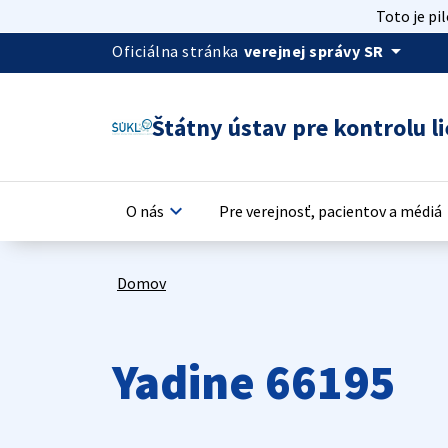
Toto je pi
arrow_drop_down
Oficiálna stránka
verejnej správy SR
Štátny ústav pre kontrolu li
keyboard_arrow_down
keyb
O nás
Pre verejnosť, pacientov a médiá
Domov
Yadine 66195