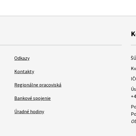
K
Odkazy
ŠÚ
Kv
Kontakty
IČ
Regionálne pracoviská
Ús
+4
Bankové spojenie
Po
Úradné hodiny
Po
Ob