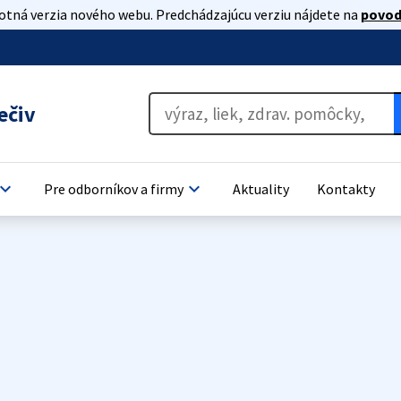
lotná verzia nového webu. Predchádzajúcu verziu nájdete na
povod
ečiv
oard_arrow_down
keyboard_arrow_down
Pre odborníkov a firmy
Aktuality
Kontakty