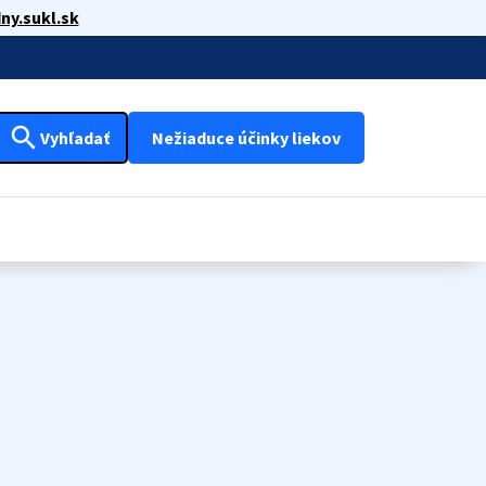
ny.sukl.sk
search
Vyhľadať
Nežiaduce účinky liekov