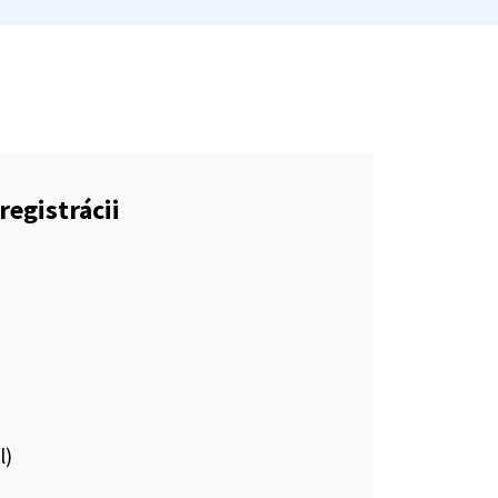
registrácii
l)