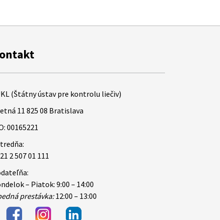
ontakt
KL (Štátny ústav pre kontrolu liečiv)
etná 11 825 08 Bratislava
O: 00165221
tredňa:
21 2 507 01 111
dateľňa:
ndelok – Piatok: 9:00 – 14:00
edná prestávka:
12:00 – 13:00