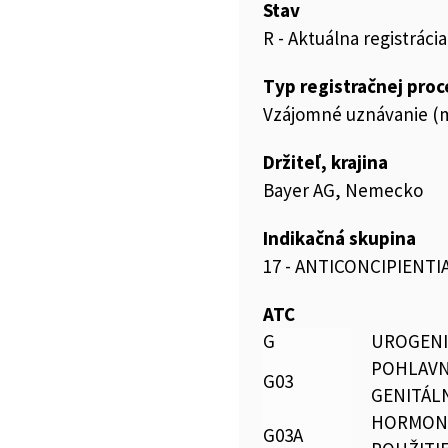
Stav
R - Aktuálna registrácia
Typ registračnej pro
Vzájomné uznávanie (m
Držiteľ, krajina
Bayer AG, Nemecko
Indikačná skupina
17 - ANTICONCIPIENTI
ATC
G
UROGENI
POHLAVN
G03
GENITÁL
HORMONÁ
G03A