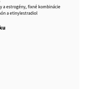
E
 a estrogény, fixné kombinácie
ón a etinylestradiol
eku