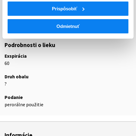
N
Centrálna nervová sústava
N06
Psychoanaleptiká
Prispôsobiť
N06D
Liečivá proti demencii
N06DA
Anticholínesterázy
Odmietnuť
N06DA02
Donepezil
Podrobnosti o lieku
Exspirácia
60
Druh obalu
?
Podanie
perorálne použitie
Informácie