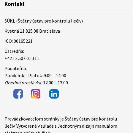
Kontakt
ŠÚKL (Štátny ústav pre kontrolu liečiv)
Kvetná 11 825 08 Bratislava
IČO: 00165221
Ústredňa:
+421 2 507 01 111
Podateľňa:
Pondelok – Piatok: 9:00 – 14:00
Obedná prestávka:
12:00 – 13:00
Prevádzkovateľom stránky je Štátny ústav pre kontrolu
Items
liečiv. Vytvorené v súlade s Jednotným dizajn manuálom