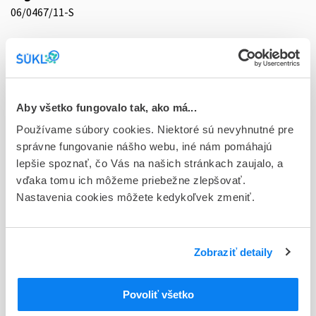
06/0467/11-S
Doplnok
tbl flm 60x10 mg (blis.Al/OPA/Al/PVC)
Stav
D - Registrácia bez obmedzenia platnosti
Aby všetko fungovalo tak, ako má...
Používame súbory cookies. Niektoré sú nevyhnutné pre
Typ registračnej procedúry
správne fungovanie nášho webu, iné nám pomáhajú
Vzájomné uznávanie (mutual recognition proc.)
lepšie spoznať, čo Vás na našich stránkach zaujalo, a
vďaka tomu ich môžeme priebežne zlepšovať.
Držiteľ, krajina
Nastavenia cookies môžete kedykoľvek zmeniť.
KRKA, d.d., Novo mesto, Slovinsko
Indikačná skupina
06 - PSYCHOSTIMULANTIA (NOOTROPNE LIEČ.,
Zobraziť detaily
ANALEPTIKA)
Povoliť všetko
ATC