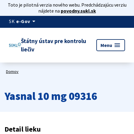
Toto je pilotná verzia nového webu. Predchádzajúcu verziu
nájdete na
povodny.sukl.sk
arrow_drop_down
SK
e-Gov
Štátny ústav pre kontrolu
menu
Menu
liečiv
Domov
Yasnal 10 mg 09316
Detail lieku