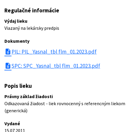
Regulačné informácie
Výdaj lieku
Viazaný na lekársky predpis
Dokumenty
description
PIL: PIL_Yasnal_tbl flm_01.2023.pdf
description
SPC: SPC_Yasnal_tbl flm_01.2023.pdf
Popis lieku
Právny základ žiadosti
Odkazovaná žiadost - liek rovnocenný s referencným liekom
(generická)
Vydané
15.07.2011