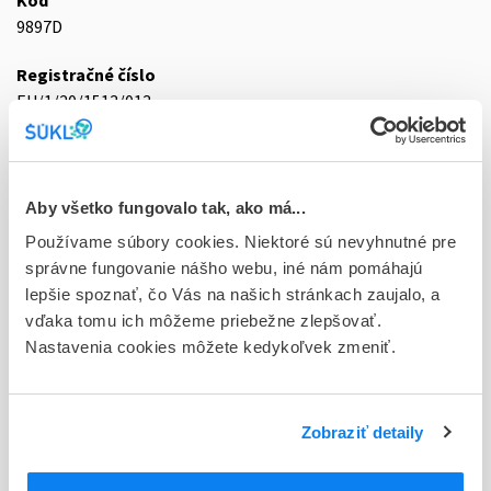
Kód
9897D
Registračné číslo
EU/1/20/1513/013
Doplnok
sol inj 1x0,8 ml/80 mg (striek.inj.napl.skl.)
Aby všetko fungovalo tak, ako má...
Stav
Používame súbory cookies. Niektoré sú nevyhnutné pre
E - EU registrácia
správne fungovanie nášho webu, iné nám pomáhajú
lepšie spoznať, čo Vás na našich stránkach zaujalo, a
Typ registračnej procedúry
vďaka tomu ich môžeme priebežne zlepšovať.
Európska
Nastavenia cookies môžete kedykoľvek zmeniť.
Držiteľ, krajina
Celltrion Healthcare Hungary Kft., Maďarsko
Zobraziť detaily
Indikačná skupina
59 - IMMUNOPRAEPARATA