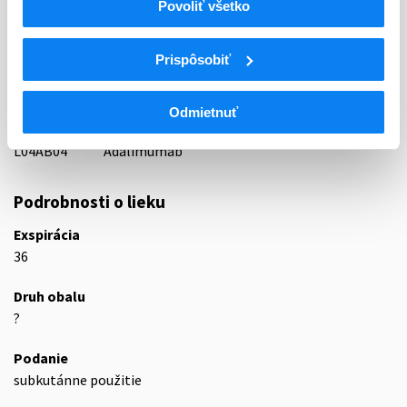
Povoliť všetko
ATC
L
Cytostatiká a imunomodulátory
Prispôsobiť
L04
Imunosupresíva (zmena WHO)
L04A
Imunosupresíva (zmena WHO)
Inhibítory tumor nekrotizujúceho alfa faktora
Odmietnuť
L04AB
(TNF-alfa)
L04AB04
Adalimumab
Podrobnosti o lieku
Exspirácia
36
Druh obalu
?
Podanie
subkutánne použitie