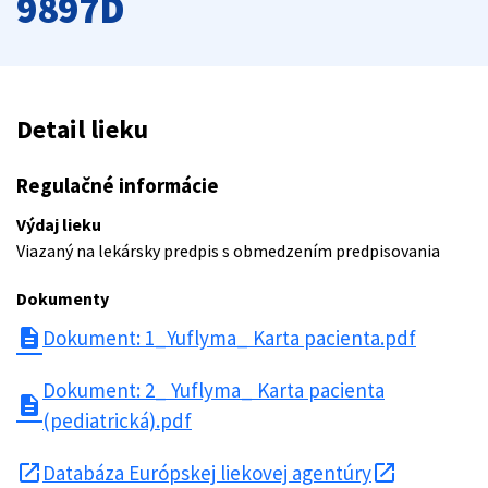
9897D
Detail lieku
Regulačné informácie
Výdaj lieku
Viazaný na lekársky predpis s obmedzením predpisovania
Dokumenty
description
Dokument: 1_Yuflyma_ Karta pacienta.pdf
Dokument: 2_ Yuflyma_ Karta pacienta
description
(pediatrická).pdf
open_in_new
Databáza Európskej liekovej agentúry