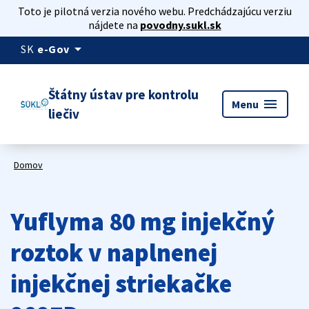
Toto je pilotná verzia nového webu. Predchádzajúcu verziu
nájdete na
povodny.sukl.sk
arrow_drop_down
SK
e-Gov
Štátny ústav pre kontrolu
menu
Menu
liečiv
Domov
Yuflyma 80 mg injekčný
roztok v naplnenej
injekčnej striekačke