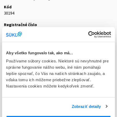
Kód
30194
Registračné číslo
73/0765/11-S
Doplnok
tbl flm 10x10 mg (blis.PVC/PVDC/Al)
Aby všetko fungovalo tak, ako má...
Stav
Používame súbory cookies. Niektoré sú nevyhnutné pre
D - Registrácia bez obmedzenia platnosti
správne fungovanie nášho webu, iné nám pomáhajú
lepšie spoznať, čo Vás na našich stránkach zaujalo, a
Typ registračnej procedúry
vďaka tomu ich môžeme priebežne zlepšovať.
Decentralizovaná
Nastavenia cookies môžete kedykoľvek zmeniť.
Držiteľ, krajina
HEATON k.s., Česká republika
Zobraziť detaily
Indikačná skupina