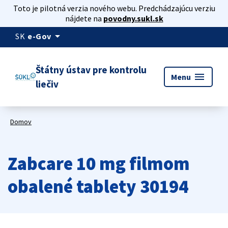
Toto je pilotná verzia nového webu. Predchádzajúcu verziu
nájdete na
povodny.sukl.sk
arrow_drop_down
SK
e-Gov
Štátny ústav pre kontrolu
menu
Menu
liečiv
Domov
Zabcare 10 mg filmom
obalené tablety 30194