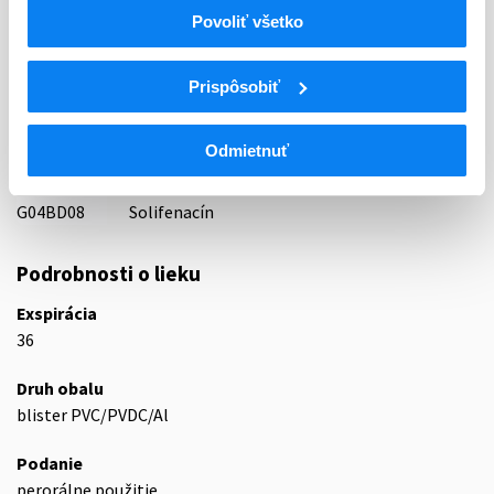
73 - SPASMOLYTICA
Povoliť všetko
ATC
UROGENITÁLNY TRAKT A POHLAVNÉ
Prispôsobiť
G
HORMÓNY
G04
UROLOGIKÁ
Odmietnuť
G04B
UROLOGIKÁ
G04BD
Liečivá na časté močenie a inkontinenciu
G04BD08
Solifenacín
Podrobnosti o lieku
Exspirácia
36
Druh obalu
blister PVC/PVDC/Al
Podanie
perorálne použitie