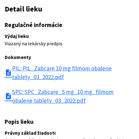
Detail lieku
Regulačné informácie
Výdaj lieku
Viazaný na lekársky predpis
Dokumenty
PIL: PIL_Zabcare 10 mg filmom obalene
description
tablety_03_2022.pdf
SPC: SPC_Zabcare_5 mg_10 mg_filmom
description
obalene tablety_03_2022.pdf
Popis lieku
Právny základ žiadosti