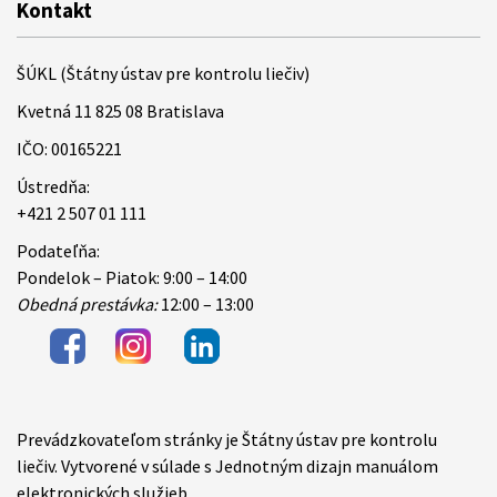
Kontakt
ŠÚKL (Štátny ústav pre kontrolu liečiv)
Kvetná 11 825 08 Bratislava
IČO: 00165221
Ústredňa:
+421 2 507 01 111
Podateľňa:
Pondelok – Piatok: 9:00 – 14:00
Obedná prestávka:
12:00 – 13:00
Prevádzkovateľom stránky je Štátny ústav pre kontrolu
Items
liečiv. Vytvorené v súlade s Jednotným dizajn manuálom
elektronických služieb.