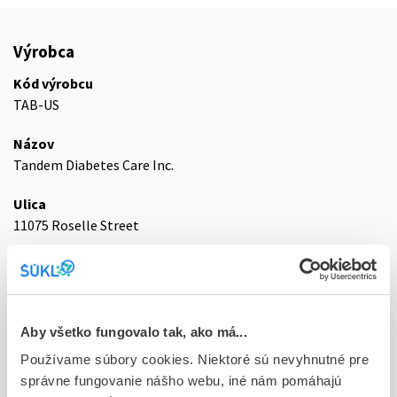
Výrobca
Kód výrobcu
TAB-US
Názov
Tandem Diabetes Care Inc.
Ulica
11075 Roselle Street
Mesto
San Diego, California
PSČ
Aby všetko fungovalo tak, ako má...
921 21
Používame súbory cookies. Niektoré sú nevyhnutné pre
správne fungovanie nášho webu, iné nám pomáhajú
Krajina