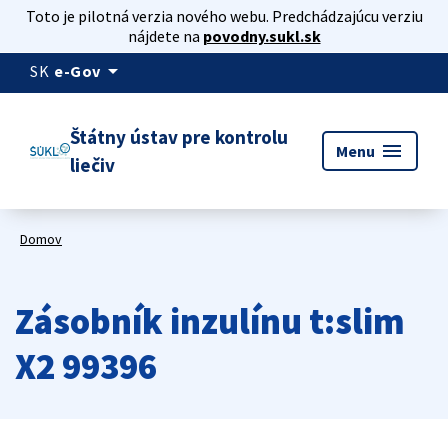
Toto je pilotná verzia nového webu. Predchádzajúcu verziu
nájdete na
povodny.sukl.sk
arrow_drop_down
SK
e-Gov
Štátny ústav pre kontrolu
menu
Menu
liečiv
Domov
Zásobník inzulínu t:slim
X2 99396