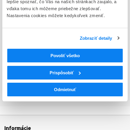
lepšie spoznať, čo Vás na našich stránkach zaujalo, a
Spojené štáty americké
vďaka tomu ich môžeme priebežne zlepšovať.
Nastavenia cookies môžete kedykoľvek zmeniť.
Splnomocnenec
Názov
Medical Device Safety Service GmbH (MDSS)
Zobraziť detaily
Ulica
Povoliť všetko
Schiffgraben 41
Mesto
Prispôsobiť
Hannover
Krajina
Odmietnuť
Nemecko
Informácie