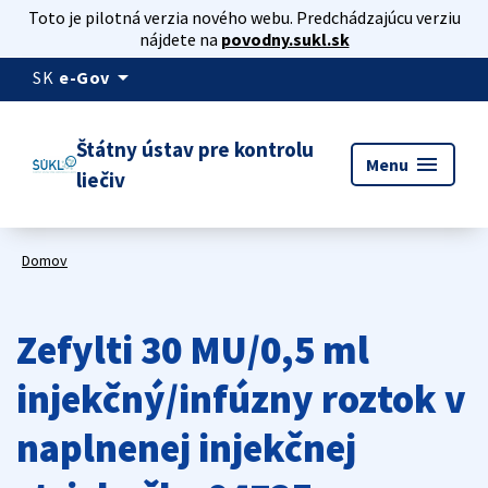
Toto je pilotná verzia nového webu. Predchádzajúcu verziu
nájdete na
povodny.sukl.sk
arrow_drop_down
SK
e-Gov
Štátny ústav pre kontrolu
menu
Menu
liečiv
Domov
Zefylti 30 MU/0,5 ml
injekčný/infúzny roztok v
naplnenej injekčnej