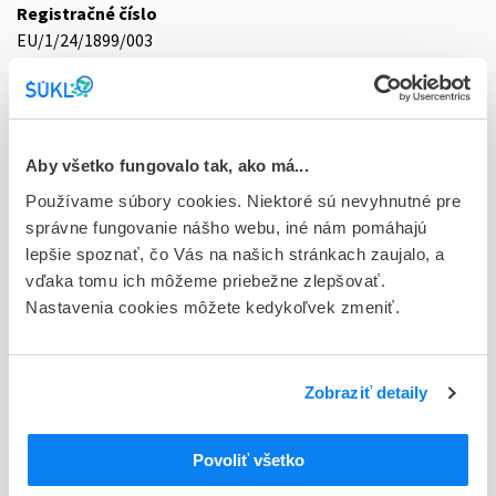
Registračné číslo
EU/1/24/1899/003
Doplnok
sol ijf 1x0,5 ml/30 MU (striek.inj.napl.skl.)
Stav
Aby všetko fungovalo tak, ako má...
E - EU registrácia
Používame súbory cookies. Niektoré sú nevyhnutné pre
správne fungovanie nášho webu, iné nám pomáhajú
Typ registračnej procedúry
lepšie spoznať, čo Vás na našich stránkach zaujalo, a
Európska
vďaka tomu ich môžeme priebežne zlepšovať.
Nastavenia cookies môžete kedykoľvek zmeniť.
Držiteľ, krajina
CuraTeQ Biologics (Malta) Limited, Malta
Indikačná skupina
Zobraziť detaily
59 - IMMUNOPRAEPARATA
Povoliť všetko
ATC
L
Cytostatiká a imunomodulátory