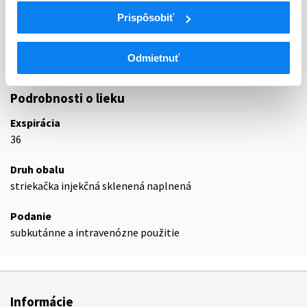
L03
Imunomodulátory/-stimulanciá (zmena WHO)
Prispôsobiť
L03A
Imunostimulanciá (zmena WHO)
L03AA
Faktory stimulujúce kolónie
Odmietnuť
L03AA02
Filgrastim
Podrobnosti o lieku
Exspirácia
36
Druh obalu
striekačka injekčná sklenená naplnená
Podanie
subkutánne a intravenózne použitie
Informácie