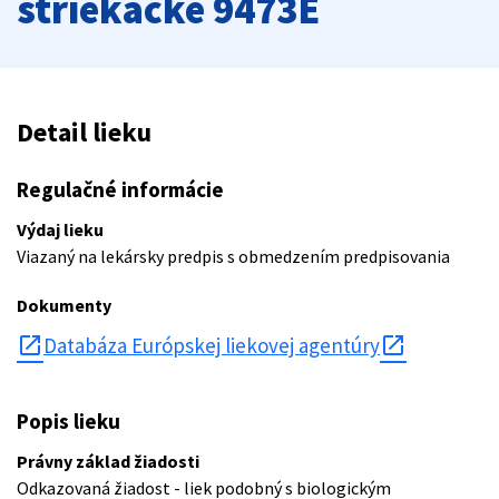
striekačke 9473E
Detail lieku
Regulačné informácie
Výdaj lieku
Viazaný na lekársky predpis s obmedzením predpisovania
Dokumenty
open_in_new
Databáza Európskej liekovej agentúry
Popis lieku
Právny základ žiadosti
Odkazovaná žiadost - liek podobný s biologickým