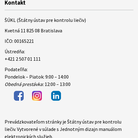
Kontakt
ŠÚKL (Štátny ústav pre kontrolu liečiv)
Kvetná 11 825 08 Bratislava
IČO: 00165221
Ústredňa:
+421 2 507 01 111
Podateľňa:
Pondelok – Piatok: 9:00 – 14:00
Obedná prestávka:
12:00 – 13:00
Prevádzkovateľom stránky je Štátny ústav pre kontrolu
Items
liečiv. Vytvorené v súlade s Jednotným dizajn manuálom
elektronických služieb.