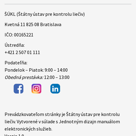
ŠÚKL (Štátny ústav pre kontrolu liečiv)
Kvetná 11 825 08 Bratislava
IČO: 00165221
Ústredňa:
+421 2 507 01 111
Podateľňa:
Pondelok – Piatok: 9:00 – 14:00
Obedná prestávka:
12:00 – 13:00
Prevádzkovateľom stránky je Štátny ústav pre kontrolu
Items
liečiv. Vytvorené v súlade s Jednotným dizajn manuálom
elektronických služieb.