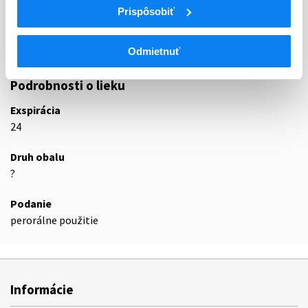
Prispôsobiť
R06A
Antihistaminiká na systémové použitie
R06AE
Deriváty piperazínu
R06AE09
Levocetirizín
Odmietnuť
Podrobnosti o lieku
Exspirácia
24
Druh obalu
?
Podanie
perorálne použitie
Informácie