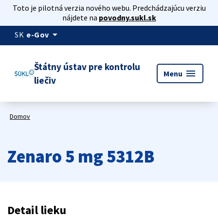
Toto je pilotná verzia nového webu. Predchádzajúcu verziu
nájdete na
povodny.sukl.sk
arrow_drop_down
SK
e-Gov
Štátny ústav pre kontrolu
menu
Menu
liečiv
Domov
Zenaro 5 mg 5312B
Detail lieku