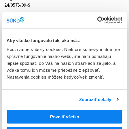
24/0575/09-S
Doplnok
tbl flm 14x5 mg (blis.Al/Al)
Stav
Aby všetko fungovalo tak, ako má...
D - Registrácia bez obmedzenia platnosti
Používame súbory cookies. Niektoré sú nevyhnutné pre
Typ registračnej procedúry
správne fungovanie nášho webu, iné nám pomáhajú
Decentralizovaná
lepšie spoznať, čo Vás na našich stránkach zaujalo, a
vďaka tomu ich môžeme priebežne zlepšovať.
Držiteľ, krajina
Nastavenia cookies môžete kedykoľvek zmeniť.
Zentiva, k.s., Česká republika
Indikačná skupina
Zobraziť detaily
24 - ANTIHISTAMINICA, HISTAMIN
ATC
Povoliť všetko
R
Respiračný systém
R06
Antihistaminiká na systémové použitie