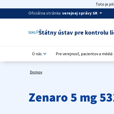
Toto je pi
arrow_drop_down
Oficiálna stránka
verejnej správy SR
Štátny ústav pre kontrolu li
keyboard_arrow_down
keyb
O nás
Pre verejnosť, pacientov a médiá
Domov
Zenaro 5 mg 5