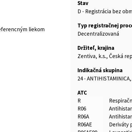
Stav
D - Registrácia bez ob
Typ registračnej pro
referencným liekom
Decentralizovaná
Držiteľ, krajina
Zentiva, k.s., Česká re
Indikačná skupina
24 - ANTIHISTAMINICA
ATC
R
Respirač
R06
Antihista
R06A
Antihista
R06AE
Deriváty 