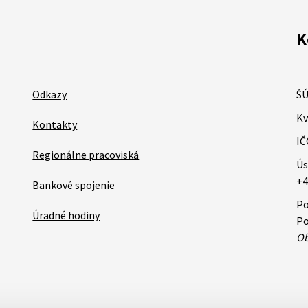
K
Odkazy
ŠÚ
Kv
Kontakty
IČ
Regionálne pracoviská
Ús
+4
Bankové spojenie
Po
Úradné hodiny
Po
Ob