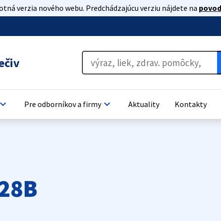
lotná verzia nového webu. Predchádzajúcu verziu nájdete na
povod
ečiv
oard_arrow_down
keyboard_arrow_down
Pre odborníkov a firmy
Aktuality
Kontakty
328B