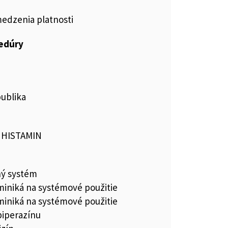
medzenia platnosti
cedúry
publika
, HISTAMIN
ný systém
miniká na systémové použitie
miniká na systémové použitie
piperazínu