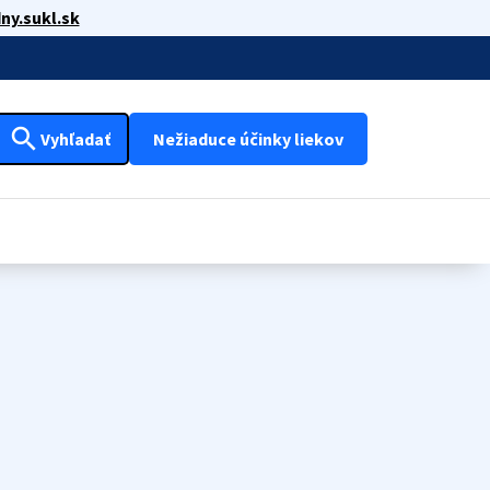
ny.sukl.sk
search
Vyhľadať
Nežiaduce účinky liekov