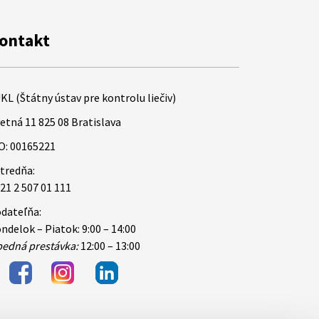
ontakt
KL (Štátny ústav pre kontrolu liečiv)
etná 11 825 08 Bratislava
O: 00165221
tredňa:
21 2 507 01 111
dateľňa:
ndelok – Piatok: 9:00 – 14:00
edná prestávka:
12:00 – 13:00