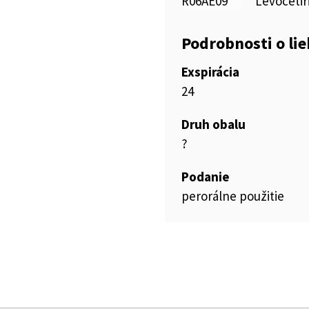
R06AE09
Levocetir
Podrobnosti o li
Exspirácia
24
Druh obalu
?
Podanie
perorálne použitie