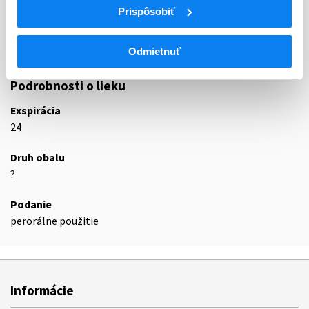
Prispôsobiť
R06A
Antihistaminiká na systémové použitie
R06AE
Deriváty piperazínu
R06AE09
Levocetirizín
Odmietnuť
Podrobnosti o lieku
Exspirácia
24
Druh obalu
?
Podanie
perorálne použitie
Informácie