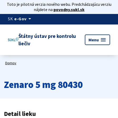
Toto je pilotná verzia nového webu. Predchádzajúcu verziu
nájdete na
povodny.sukl.sk
arrow_drop_down
SK
e-Gov
Štátny ústav pre kontrolu
menu
Menu
liečiv
Domov
Zenaro 5 mg 80430
Detail lieku