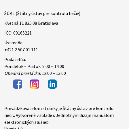
ŠÚKL (Štátny ústav pre kontrolu liečiv)
Kvetná 11 825 08 Bratislava
IČO: 00165221
Ústredňa:
+421 2 507 01 111
Podateľňa:
Pondelok – Piatok: 9:00 – 14:00
Obedná prestávka:
12:00 – 13:00
Prevádzkovateľom stránky je Štátny ústav pre kontrolu
Items
liečiv. Vytvorené v súlade s Jednotným dizajn manuálom
elektronických služieb.