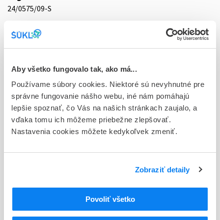
24/0575/09-S
Doplnok
tbl flm 50x5 mg (blis.Al/Al)
Stav
Aby všetko fungovalo tak, ako má...
D - Registrácia bez obmedzenia platnosti
Používame súbory cookies. Niektoré sú nevyhnutné pre
Typ registračnej procedúry
správne fungovanie nášho webu, iné nám pomáhajú
Decentralizovaná
lepšie spoznať, čo Vás na našich stránkach zaujalo, a
vďaka tomu ich môžeme priebežne zlepšovať.
Držiteľ, krajina
Nastavenia cookies môžete kedykoľvek zmeniť.
Zentiva, k.s., Česká republika
Indikačná skupina
Zobraziť detaily
24 - ANTIHISTAMINICA, HISTAMIN
ATC
Povoliť všetko
R
Respiračný systém
R06
Antihistaminiká na systémové použitie