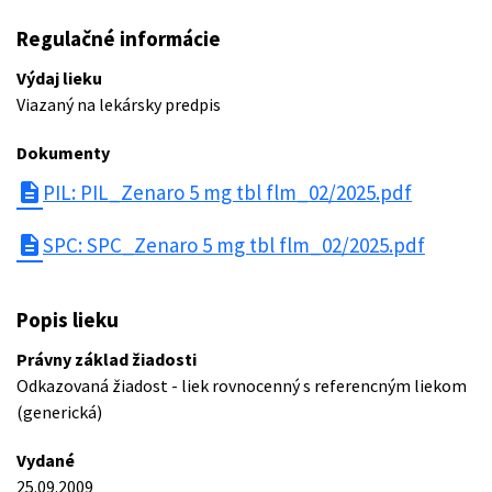
Regulačné informácie
Výdaj lieku
Viazaný na lekársky predpis
Dokumenty
description
PIL: PIL_Zenaro 5 mg tbl flm_02/2025.pdf
description
SPC: SPC_Zenaro 5 mg tbl flm_02/2025.pdf
Popis lieku
Právny základ žiadosti
Odkazovaná žiadost - liek rovnocenný s referencným liekom
(generická)
Vydané
25.09.2009