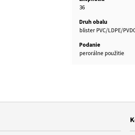
36
Druh obalu
blister PVC/LDPE/PVDC
Podanie
perorálne použitie
K