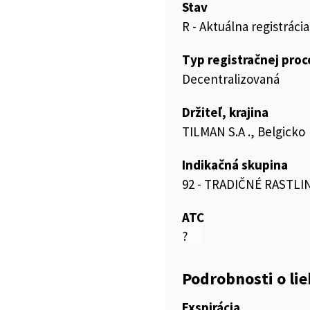
Stav
R - Aktuálna registrácia
Typ registračnej pro
Decentralizovaná
Držiteľ, krajina
TILMAN S.A ., Belgicko
Indikačná skupina
92 - TRADIČNÉ RASTLI
ATC
?
Podrobnosti o li
Exspirácia