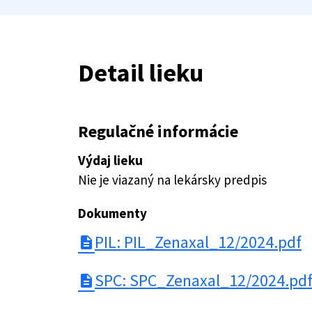
Detail lieku
Regulačné informácie
Výdaj lieku
Nie je viazaný na lekársky predpis
Dokumenty
PIL: PIL_Zenaxal_12/2024.pdf
description
SPC: SPC_Zenaxal_12/2024.pd
description