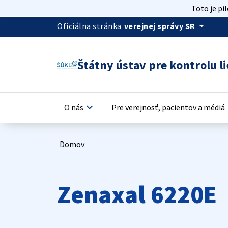
Toto je pi
arrow_drop_down
Oficiálna stránka
verejnej správy SR
Štátny ústav pre kontrolu li
keyboard_arrow_down
keyb
O nás
Pre verejnosť, pacientov a médiá
Domov
Zenaxal 6220E