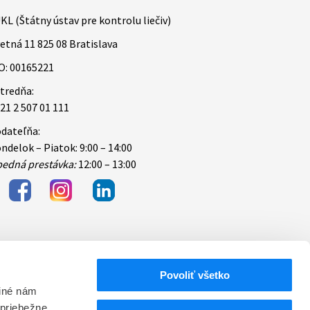
KL (Štátny ústav pre kontrolu liečiv)
etná 11 825 08 Bratislava
O: 00165221
tredňa:
21 2 507 01 111
dateľňa:
ndelok – Piatok: 9:00 – 14:00
edná prestávka:
12:00 – 13:00
Povoliť všetko
bezpečnosti
 iné nám
 priebežne