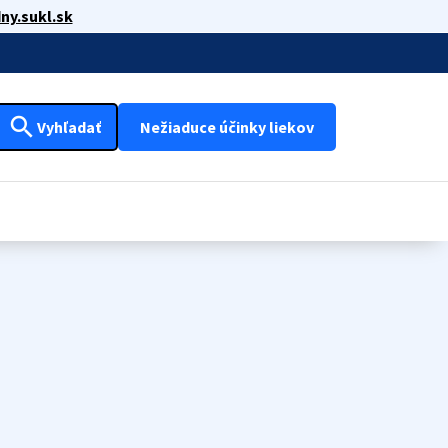
ny.sukl.sk
search
Vyhľadať
Nežiaduce účinky liekov