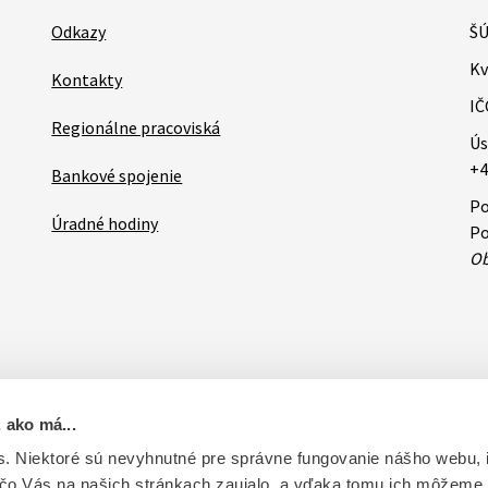
Odkazy
ŠÚ
Kv
Kontakty
IČ
Regionálne pracoviská
Ús
+4
Bankové spojenie
Po
Úradné hodiny
Po
Ob
 ako má...
ovateľa
RSS
Oznamy
Databázy a servis
Základné zásady 
. Niektoré sú nevyhnutné pre správne fungovanie nášho webu,
 čo Vás na našich stránkach zaujalo, a vďaka tomu ich môžeme