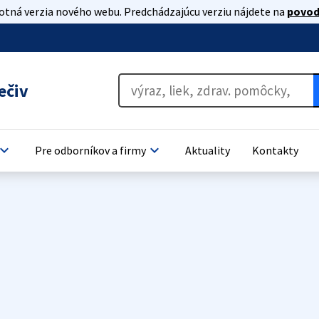
lotná verzia nového webu. Predchádzajúcu verziu nájdete na
povod
ečiv
oard_arrow_down
keyboard_arrow_down
Pre odborníkov a firmy
Aktuality
Kontakty