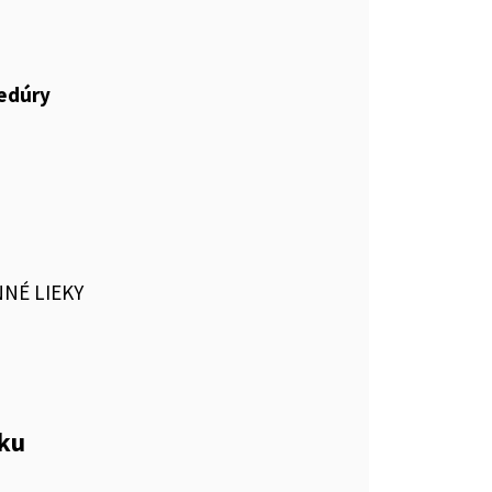
cedúry
NNÉ LIEKY
eku