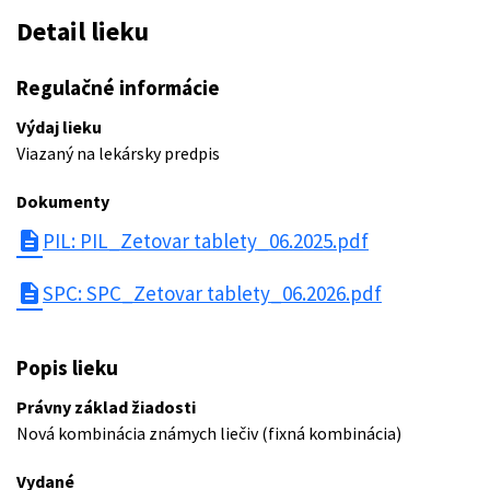
Detail lieku
Regulačné informácie
Výdaj lieku
Viazaný na lekársky predpis
Dokumenty
description
PIL: PIL_Zetovar tablety_06.2025.pdf
description
SPC: SPC_Zetovar tablety_06.2026.pdf
Popis lieku
Právny základ žiadosti
Nová kombinácia známych liečiv (fixná kombinácia)
Vydané