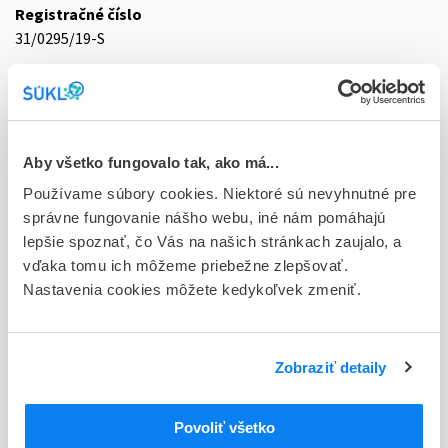
Registračné číslo
31/0295/19-S
Doplnok
tbl 100x10 mg/80 mg (blis.OPA/Al/PVC)
Stav
Aby všetko fungovalo tak, ako má...
D - Registrácia bez obmedzenia platnosti
Používame súbory cookies. Niektoré sú nevyhnutné pre
Typ registračnej procedúry
správne fungovanie nášho webu, iné nám pomáhajú
Decentralizovaná
lepšie spoznať, čo Vás na našich stránkach zaujalo, a
vďaka tomu ich môžeme priebežne zlepšovať.
Držiteľ, krajina
Nastavenia cookies môžete kedykoľvek zmeniť.
Zentiva, k.s., Česká republika
Indikačná skupina
Zobraziť detaily
31 - HYPOLIPIDAEMICA
ATC
Povoliť všetko
C
KARDIOVASKULÁRNY SYSTÉM