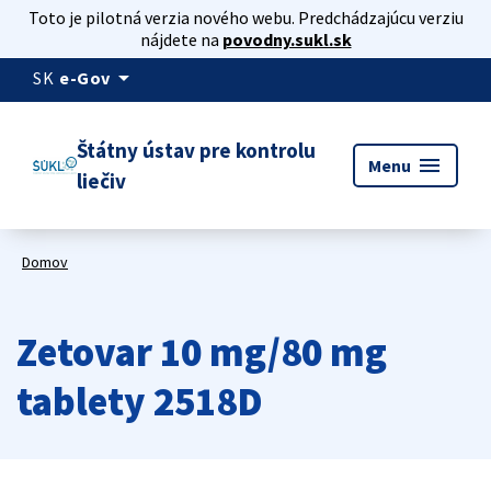
Toto je pilotná verzia nového webu. Predchádzajúcu verziu
nájdete na
povodny.sukl.sk
arrow_drop_down
SK
e-Gov
Štátny ústav pre kontrolu
menu
Menu
liečiv
Domov
Zetovar 10 mg/80 mg
tablety 2518D