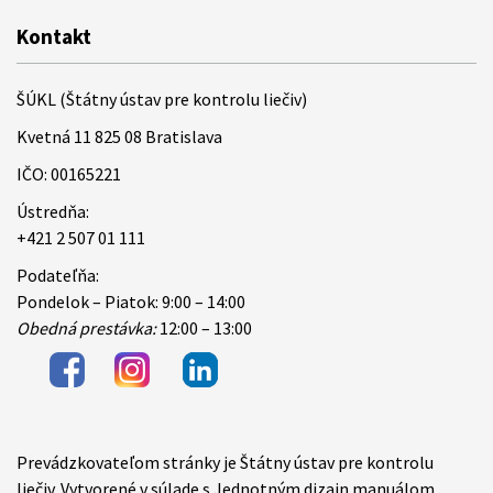
Kontakt
ŠÚKL (Štátny ústav pre kontrolu liečiv)
Kvetná 11 825 08 Bratislava
IČO: 00165221
Ústredňa:
+421 2 507 01 111
Podateľňa:
Pondelok – Piatok: 9:00 – 14:00
Obedná prestávka:
12:00 – 13:00
Prevádzkovateľom stránky je Štátny ústav pre kontrolu
Items
liečiv. Vytvorené v súlade s Jednotným dizajn manuálom