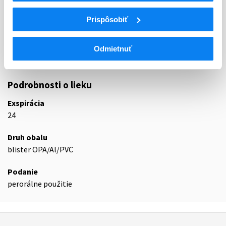
C10
HYPOLIPIDEMIKÁ
Prispôsobiť
C10B
HYPOLIPIDEMIKÁ, KOMBINÁCIE
Kombinácie rôznych liečiv upravujúcich
C10BA
hladinu lipidov
Odmietnuť
C10BA05
Atorvastatín a ezetimib
Podrobnosti o lieku
Exspirácia
24
Druh obalu
blister OPA/Al/PVC
Podanie
perorálne použitie