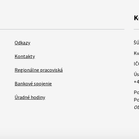
K
Odkazy
ŠÚ
Kv
Kontakty
IČ
Regionálne pracoviská
Ús
+4
Bankové spojenie
Po
Úradné hodiny
Po
Ob