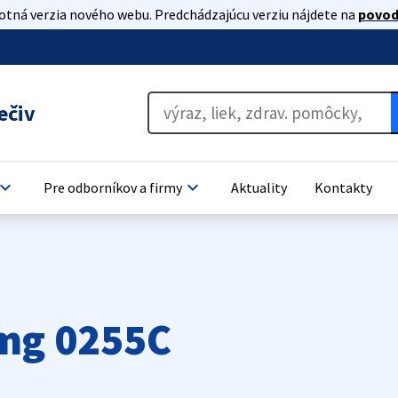
lotná verzia nového webu. Predchádzajúcu verziu nájdete na
povod
ečiv
oard_arrow_down
keyboard_arrow_down
Pre odborníkov a firmy
Aktuality
Kontakty
 mg 0255C