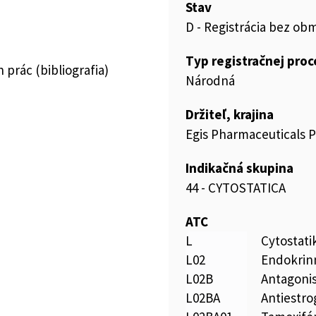
Stav
D - Registrácia bez ob
Typ registračnej pro
prác (bibliografia)
Národná
Držiteľ, krajina
Egis Pharmaceuticals 
Indikačná skupina
44 - CYTOSTATICA
ATC
L
Cytostat
L02
Endokrinn
L02B
Antagonis
L02BA
Antiestr