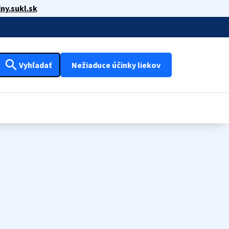
ny.sukl.sk
search
Vyhľadať
Nežiaduce účinky liekov