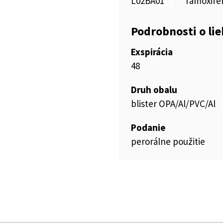
L02BA01
Tamoxifé
Podrobnosti o li
Exspirácia
48
Druh obalu
blister OPA/Al/PVC/Al
Podanie
perorálne použitie