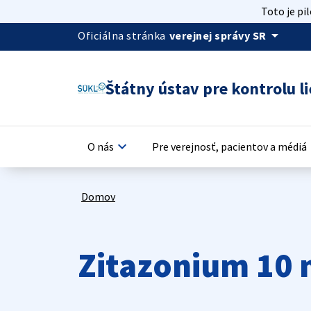
Toto je pi
arrow_drop_down
Oficiálna stránka
verejnej správy SR
Štátny ústav pre kontrolu li
keyboard_arrow_down
keyb
O nás
Pre verejnosť, pacientov a médiá
Domov
Zitazonium 10