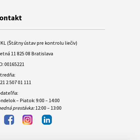
ontakt
KL (Štátny ústav pre kontrolu liečiv)
etná 11 825 08 Bratislava
O: 00165221
tredňa:
21 2 507 01 111
dateľňa:
ndelok – Piatok: 9:00 – 14:00
edná prestávka:
12:00 – 13:00