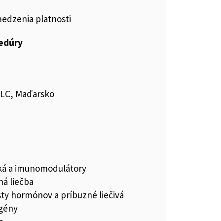
medzenia platnosti
cedúry
PLC, Maďarsko
iká a imunomodulátory
á liečba
ty hormónov a príbuzné liečivá
ogény