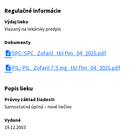
Regulačné informácie
Výdaj lieku
Viazaný na lekársky predpis
Dokumenty
description
SPC: SPC_Zofaril_tbl flm_04_2025.pdf
description
PIL: PIL_Zofaril 7,5 mg_tbl flm_04_2025.pdf
Popis lieku
Právny základ žiadosti
Samostatná úplná – nové liečivo
Vydané
19.12.2003