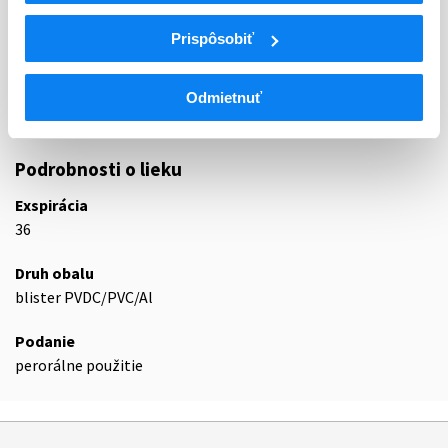
INHIBÍTORY ENZÝMU KONVERTUJÚCEHO
C09A
Prispôsobiť
ANGIOTENZÍN, SAMOTNÉ
Inhibítory enzýmu konvertujúceho
C09AA
angiotenzín
Odmietnuť
C09AA15
Zofenopril
Podrobnosti o lieku
Exspirácia
36
Druh obalu
blister PVDC/PVC/Al
Podanie
perorálne použitie