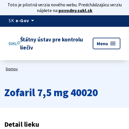
Toto je pilotná verzia nového webu. Predchádzajúcu verziu
nájdete na
povodny.sukl.sk
arrow_drop_down
SK
e-Gov
Štátny ústav pre kontrolu
menu
Menu
liečiv
Domov
Zofaril 7,5 mg 40020
Detail lieku