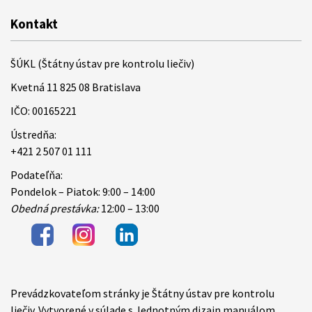
Kontakt
ŠÚKL (Štátny ústav pre kontrolu liečiv)
Kvetná 11 825 08 Bratislava
IČO: 00165221
Ústredňa:
+421 2 507 01 111
Podateľňa:
Pondelok – Piatok: 9:00 – 14:00
Obedná prestávka:
12:00 – 13:00
Prevádzkovateľom stránky je Štátny ústav pre kontrolu
Items
liečiv. Vytvorené v súlade s Jednotným dizajn manuálom