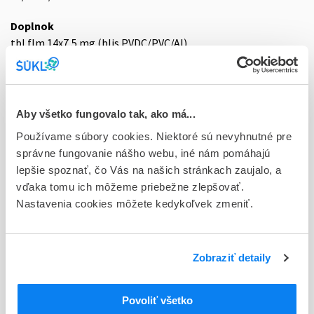
Doplnok
tbl flm 14x7,5 mg (blis.PVDC/PVC/Al)
Stav
D - Registrácia bez obmedzenia platnosti
Aby všetko fungovalo tak, ako má...
Typ registračnej procedúry
Používame súbory cookies. Niektoré sú nevyhnutné pre
Národná
správne fungovanie nášho webu, iné nám pomáhajú
Držiteľ, krajina
lepšie spoznať, čo Vás na našich stránkach zaujalo, a
Berlin-Chemie AG, Nemecko
vďaka tomu ich môžeme priebežne zlepšovať.
Nastavenia cookies môžete kedykoľvek zmeniť.
Indikačná skupina
58 - HYPOTENSIVA
Zobraziť detaily
ATC
C
KARDIOVASKULÁRNY SYSTÉM
LIEČIVÁ S ÚČINKOM NA RENÍN-
Povoliť všetko
C09
ANGIOTENZÍNOVÝ SYSTÉM