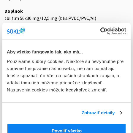
Doplnok
tbl flm 56x30 mg/12,5 mg (blis.PVDC/PVC/Al)
Stav
D - Registrácia bez obmedzenia platnosti
Typ registračnej procedúry
Aby všetko fungovalo tak, ako má...
Vzájomné uznávanie (mutual recognition proc.)
Používame súbory cookies. Niektoré sú nevyhnutné pre
správne fungovanie nášho webu, iné nám pomáhajú
Držiteľ, krajina
lepšie spoznať, čo Vás na našich stránkach zaujalo, a
Menarini International Operations Luxembourg S.A.,
vďaka tomu ich môžeme priebežne zlepšovať.
Luxembursko
Nastavenia cookies môžete kedykoľvek zmeniť.
Indikačná skupina
58 - HYPOTENSIVA
Zobraziť detaily
ATC
C
KARDIOVASKULÁRNY SYSTÉM
Povoliť všetko
LIEČIVÁ S ÚČINKOM NA RENÍN-