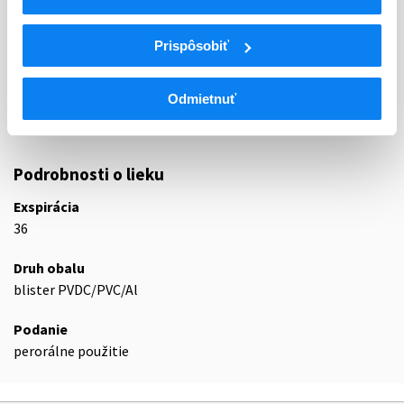
C09
ANGIOTENZÍNOVÝ SYSTÉM
INHIBÍTORY ENZÝMU KONVERTUJÚCEHO
Prispôsobiť
C09B
ANGIOTENZÍN, KOMBINÁCIE
Inhibítory enzýmu konvertujúceho
C09BA
Odmietnuť
angiotenzín a diuretiká
C09BA15
Zofenopril a diuretiká
Podrobnosti o lieku
Exspirácia
36
Druh obalu
blister PVDC/PVC/Al
Podanie
perorálne použitie