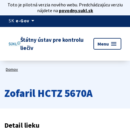
Toto je pilotná verzia nového webu. Predchádzajúcu verziu
nájdete na
povodny.sukl.sk
arrow_drop_down
SK
e-Gov
Štátny ústav pre kontrolu
menu
Menu
liečiv
Domov
Zofaril HCTZ 5670A
Detail lieku