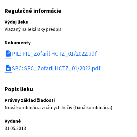
Regulačné informácie
Výdaj lieku
Viazaný na lekársky predpis
Dokumenty
description
PIL: PIL_Zofaril HCTZ_01/2022.pdf
description
SPC: SPC_Zofaril HCTZ_01/2022.pdf
Popis lieku
Právny základ žiadosti
Nová kombinácia známych liečiv (fixná kombinácia)
Vydané
31.05.2013