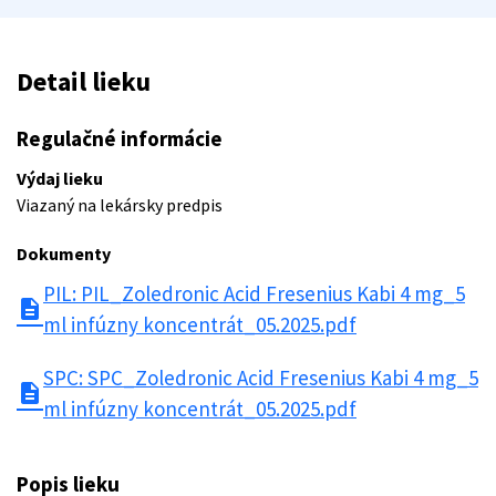
Detail lieku
Regulačné informácie
Výdaj lieku
Viazaný na lekársky predpis
Dokumenty
PIL: PIL_Zoledronic Acid Fresenius Kabi 4 mg_5
description
ml infúzny koncentrát_05.2025.pdf
SPC: SPC_Zoledronic Acid Fresenius Kabi 4 mg_5
description
ml infúzny koncentrát_05.2025.pdf
Popis lieku