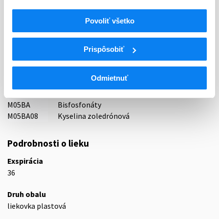
Indikačná skupina
Povoliť všetko
87 - VARIA I
ATC
Prispôsobiť
M
Muskuloskeletálny systém
M05
Liečivá na liečbu ochorení kostí
Odmietnuť
Liečivá ovplyvňujúce stavbu a mineralizáciu
M05B
kostí
M05BA
Bisfosfonáty
M05BA08
Kyselina zoledrónová
Podrobnosti o lieku
Exspirácia
36
Druh obalu
liekovka plastová