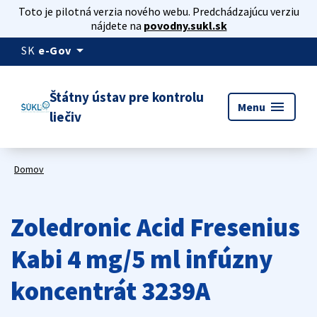
Toto je pilotná verzia nového webu. Predchádzajúcu verziu
nájdete na
povodny.sukl.sk
arrow_drop_down
SK
e-Gov
Štátny ústav pre kontrolu
menu
Menu
liečiv
Domov
Zoledronic Acid Fresenius
Kabi 4 mg/5 ml infúzny
koncentrát 3239A