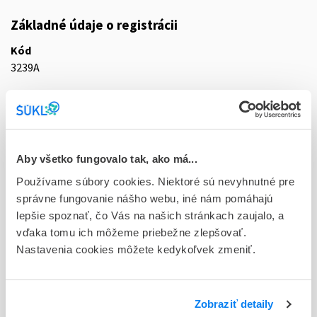
Základné údaje o registrácii
Kód
3239A
Registračné číslo
87/0494/12-S
Doplnok
Aby všetko fungovalo tak, ako má...
con inf 4x5 ml/4 mg (liek.inj.plast.)
Používame súbory cookies. Niektoré sú nevyhnutné pre
Stav
správne fungovanie nášho webu, iné nám pomáhajú
D - Registrácia bez obmedzenia platnosti
lepšie spoznať, čo Vás na našich stránkach zaujalo, a
vďaka tomu ich môžeme priebežne zlepšovať.
Typ registračnej procedúry
Nastavenia cookies môžete kedykoľvek zmeniť.
Decentralizovaná
Držiteľ, krajina
Zobraziť detaily
Fresenius Kabi s.r.o., Česká republika