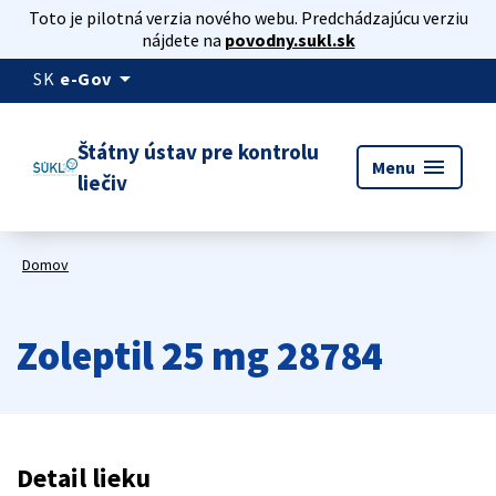
Toto je pilotná verzia nového webu. Predchádzajúcu verziu
nájdete na
povodny.sukl.sk
arrow_drop_down
SK
e-Gov
Štátny ústav pre kontrolu
menu
Menu
liečiv
Domov
Zoleptil 25 mg 28784
Detail lieku