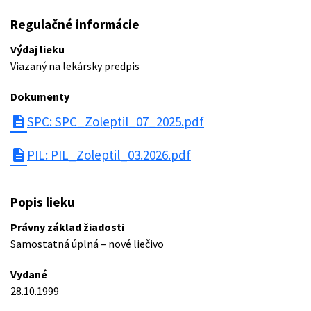
Regulačné informácie
Výdaj lieku
Viazaný na lekársky predpis
Dokumenty
description
SPC: SPC_Zoleptil_07_2025.pdf
description
PIL: PIL_Zoleptil_03.2026.pdf
Popis lieku
Právny základ žiadosti
Samostatná úplná – nové liečivo
Vydané
28.10.1999