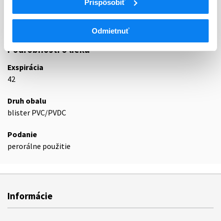
Prispôsobiť
N05AX
Iné antipsychotiká
N05AX11
Zotepín
Odmietnuť
Podrobnosti o lieku
Exspirácia
42
Druh obalu
blister PVC/PVDC
Podanie
perorálne použitie
Informácie