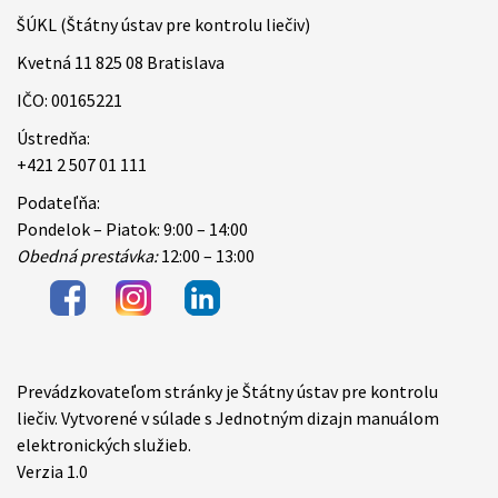
ŠÚKL (Štátny ústav pre kontrolu liečiv)
Kvetná 11 825 08 Bratislava
IČO: 00165221
Ústredňa:
+421 2 507 01 111
Podateľňa:
Pondelok – Piatok: 9:00 – 14:00
Obedná prestávka:
12:00 – 13:00
Prevádzkovateľom stránky je Štátny ústav pre kontrolu
Items
liečiv. Vytvorené v súlade s Jednotným dizajn manuálom
elektronických služieb.
Verzia 1.0