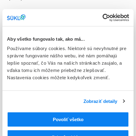
Doplnok
tbl obd 30x25 mg (blist.PVC/PVDC)
Stav
D - Registrácia bez obmedzenia platnosti
Aby všetko fungovalo tak, ako má...
Používame súbory cookies. Niektoré sú nevyhnutné pre
Typ registračnej procedúry
správne fungovanie nášho webu, iné nám pomáhajú
Národná
lepšie spoznať, čo Vás na našich stránkach zaujalo, a
vďaka tomu ich môžeme priebežne zlepšovať.
Držiteľ, krajina
Nastavenia cookies môžete kedykoľvek zmeniť.
Teva B.V., Holandsko
Indikačná skupina
68 - ANTIPSYCHOTICA (NEUROLEPTICA)
Zobraziť detaily
ATC
Povoliť všetko
N
Centrálna nervová sústava
N05
Psycholeptiká
N05A
Antipsychotiká