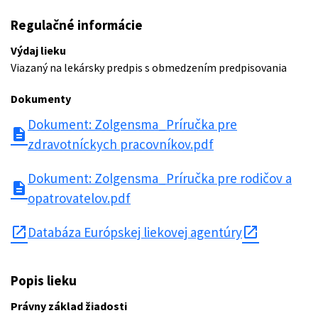
Regulačné informácie
Výdaj lieku
Viazaný na lekársky predpis s obmedzením predpisovania
Dokumenty
Dokument: Zolgensma_Príručka pre
description
zdravotníckych pracovníkov.pdf
Dokument: Zolgensma_Príručka pre rodičov a
description
opatrovatelov.pdf
open_in_new
Databáza Európskej liekovej agentúry
Popis lieku
Právny základ žiadosti