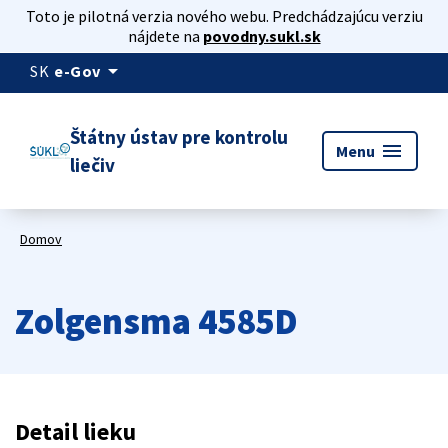
Toto je pilotná verzia nového webu. Predchádzajúcu verziu
nájdete na
povodny.sukl.sk
arrow_drop_down
SK
e-Gov
Štátny ústav pre kontrolu
menu
Menu
liečiv
Domov
Zolgensma 4585D
Detail lieku