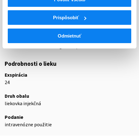
Iné liečivá na poruchy muskuloskeletálnej
M09
sústavy
Iné liečivá na poruchy muskuloskeletálnej
Prispôsobiť
M09A
sústavy
Iné liečivá na poruchy muskuloskeletálnej
M09AX
Odmietnuť
sústavy
M09AX09
Onasemnogén abeparvovek
Podrobnosti o lieku
Exspirácia
24
Druh obalu
liekovka injekčná
Podanie
intravenózne použitie