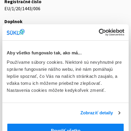
Registračné číslo
EU/1/20/1443/006
Doplnok
sol inf 1x5,5 ml+3x8,3 ml (liek.inj.)
Stav
E - EU registrácia
Aby všetko fungovalo tak, ako má...
Typ registračnej procedúry
Používame súbory cookies. Niektoré sú nevyhnutné pre
Európska - orphan
správne fungovanie nášho webu, iné nám pomáhajú
lepšie spoznať, čo Vás na našich stránkach zaujalo, a
Držiteľ, krajina
vďaka tomu ich môžeme priebežne zlepšovať.
Novartis Europharm Limited, Írsko
Nastavenia cookies môžete kedykoľvek zmeniť.
Indikačná skupina
87 - VARIA I
Zobraziť detaily
ATC
M
Muskuloskeletálny systém
Povoliť všetko