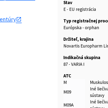
Stav
E - EU registrácia
gentúry
Typ registračnej pro
Európska - orphan
Držiteľ, krajina
Novartis Europharm Li
Indikačná skupina
87 - VARIA I
ATC
M
Muskulos
Iné lieči
M09
sústavy
Iné lieči
M09A