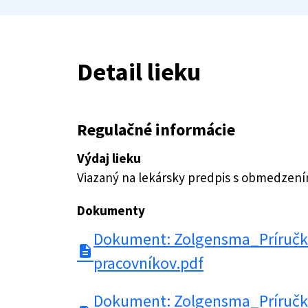
Detail lieku
Regulačné informácie
Výdaj lieku
Viazaný na lekársky predpis s obmedzen
Dokumenty
Dokument: Zolgensma_Príručka
description
pracovníkov.pdf
Dokument: Zolgensma_Príručka