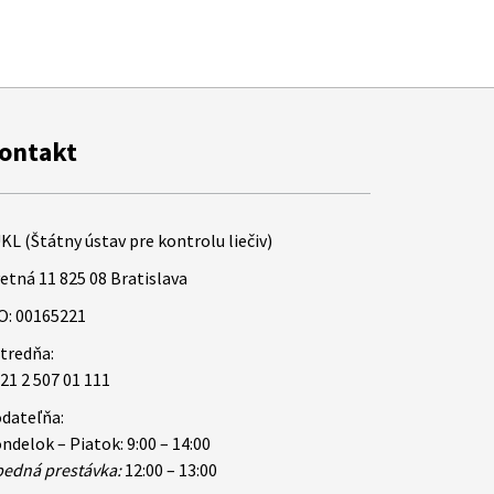
ontakt
KL (Štátny ústav pre kontrolu liečiv)
etná 11 825 08 Bratislava
O: 00165221
tredňa:
21 2 507 01 111
dateľňa:
ndelok – Piatok: 9:00 – 14:00
edná prestávka:
12:00 – 13:00