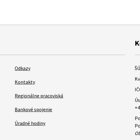
K
Odkazy
ŠÚ
Kv
Kontakty
IČ
Regionálne pracoviská
Ús
+4
Bankové spojenie
Po
Úradné hodiny
Po
Ob