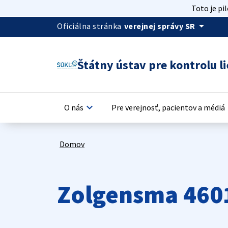
Toto je pi
arrow_drop_down
Oficiálna stránka
verejnej správy SR
Štátny ústav pre kontrolu li
keyboard_arrow_down
keyb
O nás
Pre verejnosť, pacientov a médiá
Domov
Zolgensma 460