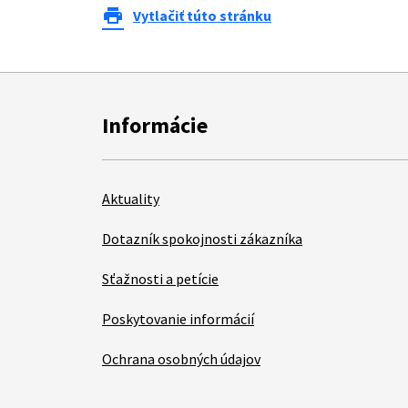
print
Vytlačiť túto stránku
Informácie
Aktuality
Dotazník spokojnosti zákazníka
Sťažnosti a petície
Poskytovanie informácií
Ochrana osobných údajov