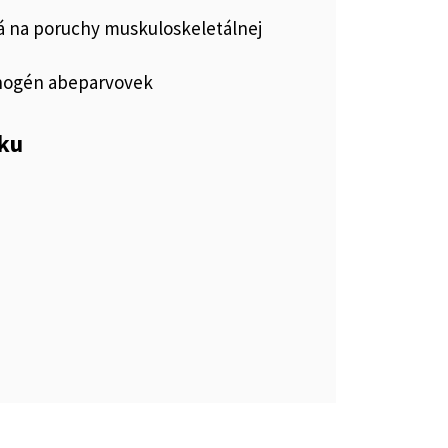
vá na poruchy muskuloskeletálnej
ogén abeparvovek
eku