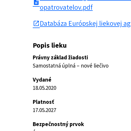
description
opatrovatelov.pdf
Databáza Európskej liekovej a
open_in_new
Popis lieku
Právny základ žiadosti
Samostatná úplná – nové liečivo
Vydané
18.05.2020
Platnosť
17.05.2027
Bezpečnostný prvok