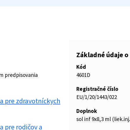
Základné údaje o 
Kód
ím predpisovania
4601D
Registračné číslo
EU/1/20/1443/022
 pre zdravotníckych
Doplnok
sol inf 9x8,3 ml (liek.inj
 pre rodičov a