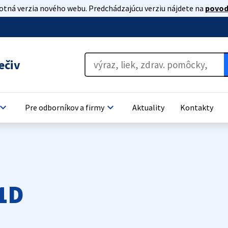
lotná verzia nového webu. Predchádzajúcu verziu nájdete na
povod
ečiv
oard_arrow_down
keyboard_arrow_down
Pre odborníkov a firmy
Aktuality
Kontakty
1D