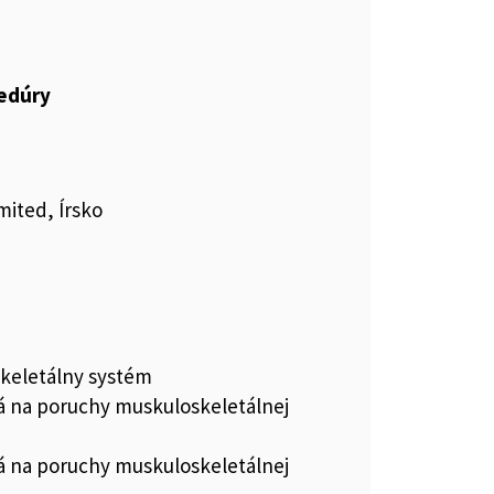
cedúry
mited, Írsko
keletálny systém
vá na poruchy muskuloskeletálnej
vá na poruchy muskuloskeletálnej