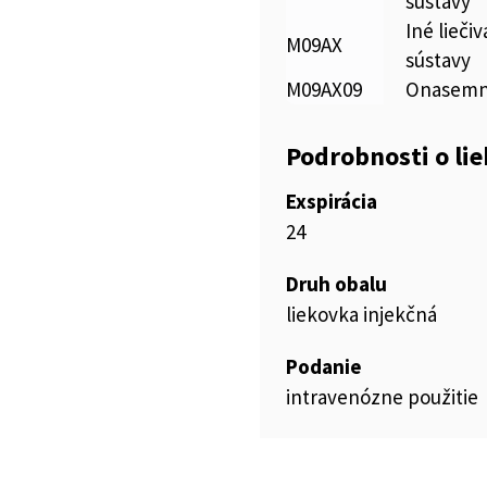
sústavy
Iné lieči
M09AX
sústavy
M09AX09
Onasemn
Podrobnosti o li
Exspirácia
24
Druh obalu
liekovka injekčná
Podanie
intravenózne použitie