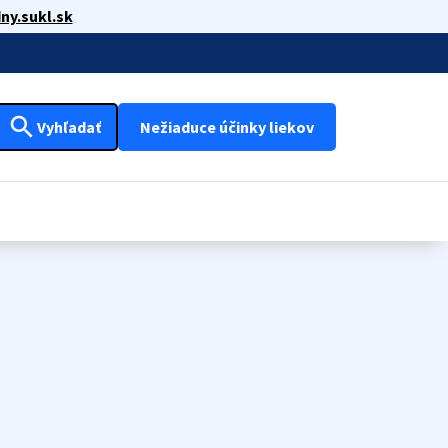
ny.sukl.sk
search
Vyhľadať
Nežiaduce účinky liekov