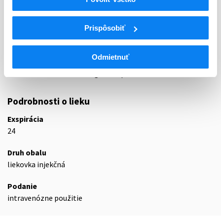
Iné liečivá na poruchy muskuloskeletálnej
M09
sústavy
Iné liečivá na poruchy muskuloskeletálnej
Prispôsobiť
M09A
sústavy
Iné liečivá na poruchy muskuloskeletálnej
M09AX
Odmietnuť
sústavy
M09AX09
Onasemnogén abeparvovek
Podrobnosti o lieku
Exspirácia
24
Druh obalu
liekovka injekčná
Podanie
intravenózne použitie