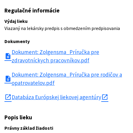
Regulačné informácie
Výdaj lieku
Viazaný na lekársky predpis s obmedzením predpisovania
Dokumenty
Dokument: Zolgensma_Príručka pre
description
zdravotníckych pracovníkov.pdf
Dokument: Zolgensma_Príručka pre rodičov a
description
opatrovatelov.pdf
open_in_new
Databáza Európskej liekovej agentúry
Popis lieku
Právny základ žiadosti