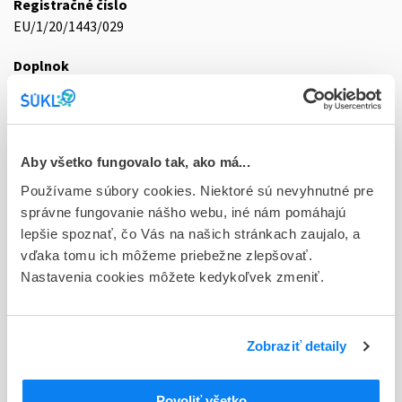
Registračné číslo
EU/1/20/1443/029
Doplnok
sol inf 2x5,5 ml+10x8,3 ml (liek.inj.)
Stav
E - EU registrácia
Aby všetko fungovalo tak, ako má...
Typ registračnej procedúry
Používame súbory cookies. Niektoré sú nevyhnutné pre
Európska - orphan
správne fungovanie nášho webu, iné nám pomáhajú
lepšie spoznať, čo Vás na našich stránkach zaujalo, a
Držiteľ, krajina
vďaka tomu ich môžeme priebežne zlepšovať.
Novartis Europharm Limited, Írsko
Nastavenia cookies môžete kedykoľvek zmeniť.
Indikačná skupina
87 - VARIA I
Zobraziť detaily
ATC
M
Muskuloskeletálny systém
Povoliť všetko