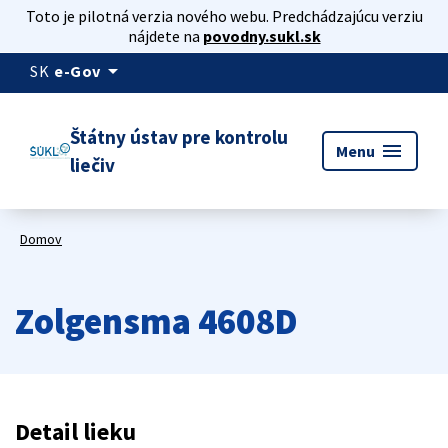
Toto je pilotná verzia nového webu. Predchádzajúcu verziu
nájdete na
povodny.sukl.sk
arrow_drop_down
SK
e-Gov
Štátny ústav pre kontrolu
menu
Menu
liečiv
Domov
Zolgensma 4608D
Detail lieku