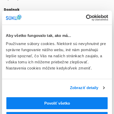
Doplnok
tbl flm 30x100 mg (blis.Al/PVC)
Stav
D - Registrácia bez obmedzenia platnosti
Aby všetko fungovalo tak, ako má...
Používame súbory cookies. Niektoré sú nevyhnutné pre
Typ registračnej procedúry
správne fungovanie nášho webu, iné nám pomáhajú
Vzájomné uznávanie (mutual recognition proc.)
lepšie spoznať, čo Vás na našich stránkach zaujalo, a
Držiteľ, krajina
vďaka tomu ich môžeme priebežne zlepšovať.
Viatris Healthcare Limited, Írsko
Nastavenia cookies môžete kedykoľvek zmeniť.
Indikačná skupina
30 - ANTIDEPRESSIVA
Zobraziť detaily
ATC
N
Centrálna nervová sústava
Povoliť všetko
N06
Psychoanaleptiká
N06A
Antidepresíva