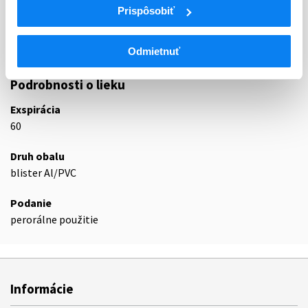
Prispôsobiť
Selektívne inhibítory spätného vychytávania
N06AB
sérotonínu
N06AB06
Sertralín
Odmietnuť
Podrobnosti o lieku
Exspirácia
60
Druh obalu
blister Al/PVC
Podanie
perorálne použitie
Informácie