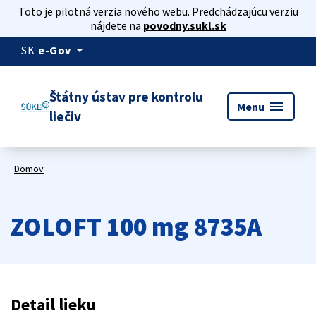
Toto je pilotná verzia nového webu. Predchádzajúcu verziu
nájdete na
povodny.sukl.sk
arrow_drop_down
SK
e-Gov
Štátny ústav pre kontrolu
menu
Menu
liečiv
Domov
ZOLOFT 100 mg 8735A
Detail lieku