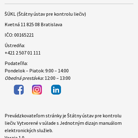
ŠÚKL (Štátny ústav pre kontrolu liečiv)
Kvetná 11 825 08 Bratislava
IČO: 00165221
Ústredňa:
+421 2 507 01 111
Podateľňa:
Pondelok – Piatok: 9:00 – 14:00
Obedná prestávka:
12:00 – 13:00
Prevádzkovateľom stránky je Štátny ústav pre kontrolu
Items
liečiv. Vytvorené v súlade s Jednotným dizajn manuálom
elektronických služieb.
Verzia 1.0