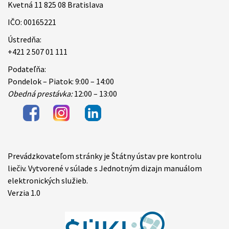
Kvetná 11 825 08 Bratislava
IČO: 00165221
Ústredňa:
+421 2 507 01 111
Podateľňa:
Pondelok – Piatok: 9:00 – 14:00
Obedná prestávka:
12:00 – 13:00
Prevádzkovateľom stránky je Štátny ústav pre kontrolu
Items
liečiv. Vytvorené v súlade s Jednotným dizajn manuálom
elektronických služieb.
Verzia 1.0