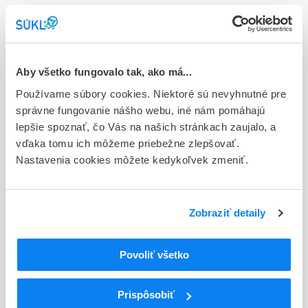
Stav
E - EU registrácia
Typ registračnej procedúry
Aby všetko fungovalo tak, ako má...
Európska
Používame súbory cookies. Niektoré sú nevyhnutné pre
správne fungovanie nášho webu, iné nám pomáhajú
Držiteľ, krajina
lepšie spoznať, čo Vás na našich stránkach zaujalo, a
Novartis Europharm Limited, Írsko
vďaka tomu ich môžeme priebežne zlepšovať.
Nastavenia cookies môžete kedykoľvek zmeniť.
Indikačná skupina
18 - ANTIDIABETICA (VRÁTANE INZULÍNU)
ATC
Zobraziť detaily
A
TRÁVIACI TRAKT A METABOLIZMUS
A10
ANTIDIABETIKÁ
Povoliť všetko
Liečivá znižujúce hladinu glukózy v krvi s
A10B
výnimkou inzulínov
A10BD
Kombinácie perorálnych antidiabetík
Prispôsobiť
A10BD08
Metformín a vildagliptín