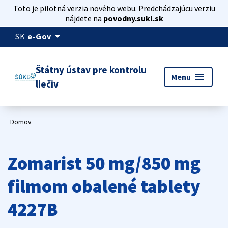
Toto je pilotná verzia nového webu. Predchádzajúcu verziu
nájdete na
povodny.sukl.sk
arrow_drop_down
SK
e-Gov
Štátny ústav pre kontrolu
menu
Menu
liečiv
Domov
Zomarist 50 mg/850 mg
filmom obalené tablety
4227B