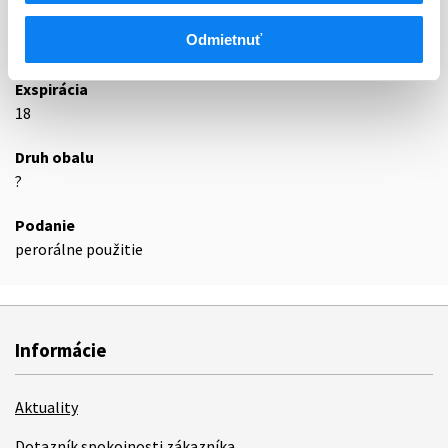
Odmietnuť
Podrobnosti o lieku
Exspirácia
18
Druh obalu
?
Podanie
perorálne použitie
Informácie
Aktuality
Dotazník spokojnosti zákazníka