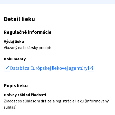
Detail lieku
Regulačné informácie
Výdaj lieku
Viazaný na lekársky predpis
Dokumenty
open_in_new
Databáza Európskej liekovej agentúry
Popis lieku
Právny základ žiadosti
Žiadost so súhlasom držitela registrácie lieku (informovaný
súhlas)