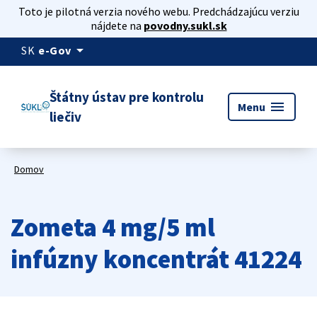
Toto je pilotná verzia nového webu. Predchádzajúcu verziu
nájdete na
povodny.sukl.sk
arrow_drop_down
SK
e-Gov
Štátny ústav pre kontrolu
menu
Menu
liečiv
Domov
Zometa 4 mg/5 ml
infúzny koncentrát 41224