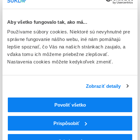
Typ registračnej procedúry
Európska
Aby všetko fungovalo tak, ako má...
Držiteľ, krajina
Používame súbory cookies. Niektoré sú nevyhnutné pre
Phoenix Labs Unlimited Company, Írsko
správne fungovanie nášho webu, iné nám pomáhajú
lepšie spoznať, čo Vás na našich stránkach zaujalo, a
Indikačná skupina
vďaka tomu ich môžeme priebežne zlepšovať.
87 - VARIA I
Nastavenia cookies môžete kedykoľvek zmeniť.
ATC
M
Muskuloskeletálny systém
Zobraziť detaily
M05
Liečivá na liečbu ochorení kostí
Liečivá ovplyvňujúce stavbu a mineralizáciu
M05B
kostí
Povoliť všetko
M05BA
Bisfosfonáty
M05BA08
Kyselina zoledrónová
Prispôsobiť
Podrobnosti o lieku