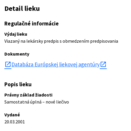
Detail lieku
Regulačné informácie
Výdaj lieku
Viazaný na lekársky predpis s obmedzením predpisovania
Dokumenty
open_in_new
Databáza Európskej liekovej agentúry
Popis lieku
Právny základ žiadosti
Samostatná úplná – nové liečivo
Vydané
20.03.2001