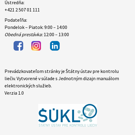
Ústredňa:
+421 2 507 01 111
Podateľňa:
Pondelok – Piatok: 9:00 – 14:00
Obedná prestávka:
12:00 – 13:00
Prevádzkovateľom stránky je Štátny ústav pre kontrolu
Items
liečiv. Vytvorené v súlade s Jednotným dizajn manuálom
elektronických služieb.
Verzia 1.0