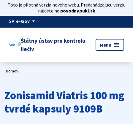
Toto je pilotná verzia nového webu. Predchádzajúcu verziu
nájdete na
povodny.sukl.sk
arrow_drop_down
SK
e-Gov
Štátny ústav pre kontrolu
menu
Menu
liečiv
Domov
Zonisamid Viatris 100 mg
tvrdé kapsuly 9109B