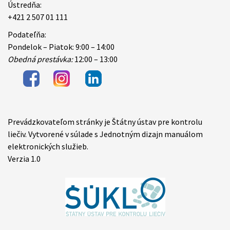
Ústredňa:
+421 2 507 01 111
Podateľňa:
Pondelok – Piatok: 9:00 – 14:00
Obedná prestávka:
12:00 – 13:00
Prevádzkovateľom stránky je Štátny ústav pre kontrolu
Items
liečiv. Vytvorené v súlade s Jednotným dizajn manuálom
elektronických služieb.
Verzia 1.0