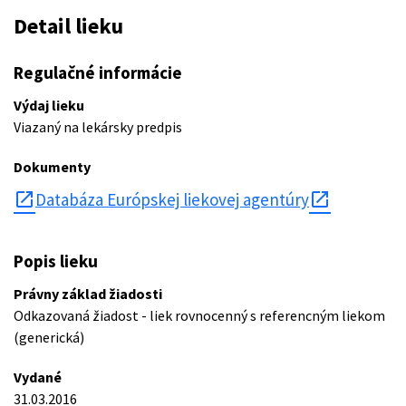
Detail lieku
Regulačné informácie
Výdaj lieku
Viazaný na lekársky predpis
Dokumenty
open_in_new
Databáza Európskej liekovej agentúry
Popis lieku
Právny základ žiadosti
Odkazovaná žiadost - liek rovnocenný s referencným liekom
(generická)
Vydané
31.03.2016