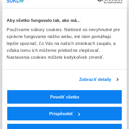
E - EU registrácia
Typ registračnej procedúry
Aby všetko fungovalo tak, ako má...
Európska
Používame súbory cookies. Niektoré sú nevyhnutné pre
Držiteľ, krajina
správne fungovanie nášho webu, iné nám pomáhajú
Viatris Limited, Írsko
lepšie spoznať, čo Vás na našich stránkach zaujalo, a
vďaka tomu ich môžeme priebežne zlepšovať.
Indikačná skupina
Nastavenia cookies môžete kedykoľvek zmeniť.
21 - ANTIEPILEPTICA, ANTICONVULSIVA
ATC
Zobraziť detaily
N
Centrálna nervová sústava
N03
Antiepileptiká
N03A
Antiepileptiká
Povoliť všetko
N03AX
Iné antiepileptiká
N03AX15
Zonisamid
Prispôsobiť
Podrobnosti o lieku