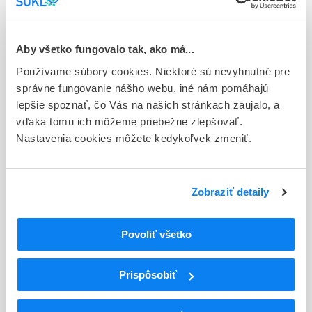
E - EU registrácia
Typ registračnej procedúry
Aby všetko fungovalo tak, ako má...
Európska
Používame súbory cookies. Niektoré sú nevyhnutné pre
Držiteľ, krajina
správne fungovanie nášho webu, iné nám pomáhajú
Viatris Limited, Írsko
lepšie spoznať, čo Vás na našich stránkach zaujalo, a
vďaka tomu ich môžeme priebežne zlepšovať.
Indikačná skupina
Nastavenia cookies môžete kedykoľvek zmeniť.
21 - ANTIEPILEPTICA, ANTICONVULSIVA
ATC
Zobraziť detaily
N
Centrálna nervová sústava
N03
Antiepileptiká
N03A
Antiepileptiká
Povoliť všetko
N03AX
Iné antiepileptiká
N03AX15
Zonisamid
Prispôsobiť
Podrobnosti o lieku