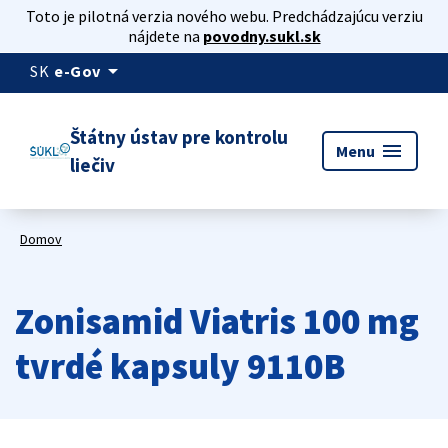
Toto je pilotná verzia nového webu. Predchádzajúcu verziu
nájdete na
povodny.sukl.sk
arrow_drop_down
SK
e-Gov
Štátny ústav pre kontrolu
menu
Menu
liečiv
Domov
Zonisamid Viatris 100 mg
tvrdé kapsuly 9110B