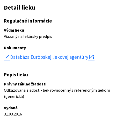
Detail lieku
Regulačné informácie
Výdaj lieku
Viazaný na lekársky predpis
Dokumenty
open_in_new
Databáza Európskej liekovej agentúry
Popis lieku
Právny základ žiadosti
Odkazovaná žiadost - liek rovnocenný s referencným liekom
(generická)
Vydané
31.03.2016