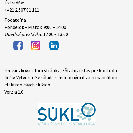
Ústredňa:
+421 2 507 01 111
Podateľňa:
Pondelok – Piatok: 9:00 – 14:00
Obedná prestávka:
12:00 – 13:00
Prevádzkovateľom stránky je Štátny ústav pre kontrolu
Items
liečiv. Vytvorené v súlade s Jednotným dizajn manuálom
elektronických služieb.
Verzia 1.0