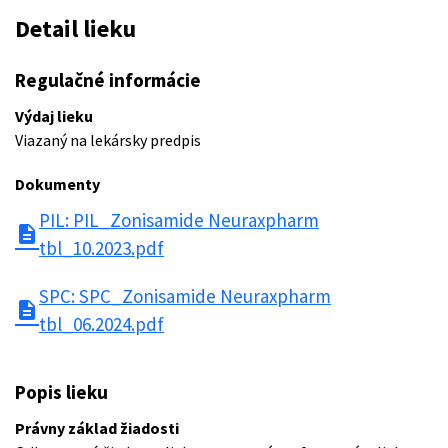
Detail lieku
Regulačné informácie
Výdaj lieku
Viazaný na lekársky predpis
Dokumenty
PIL: PIL_Zonisamide Neuraxpharm
description
tbl_10.2023.pdf
SPC: SPC_Zonisamide Neuraxpharm
description
tbl_06.2024.pdf
Popis lieku
Právny základ žiadosti