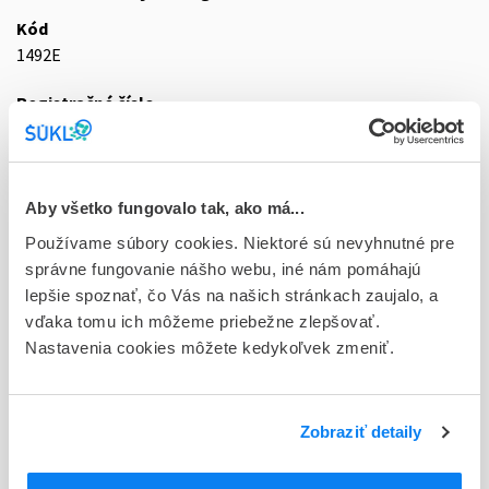
Kód
1492E
Registračné číslo
21/0193/22-S
Doplnok
tbl 56x50 mg (blis.PVC/Al)
Aby všetko fungovalo tak, ako má...
Používame súbory cookies. Niektoré sú nevyhnutné pre
Stav
správne fungovanie nášho webu, iné nám pomáhajú
R - Aktuálna registrácia
lepšie spoznať, čo Vás na našich stránkach zaujalo, a
vďaka tomu ich môžeme priebežne zlepšovať.
Typ registračnej procedúry
Nastavenia cookies môžete kedykoľvek zmeniť.
Decentralizovaná
Držiteľ, krajina
Neuraxpharm Bohemia s.r.o., Česká republika
Zobraziť detaily
Indikačná skupina