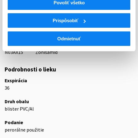
Povoliť všetko
21 - ANTIEPILEPTICA, ANTICONVULSIVA
ATC
Prispôsobiť
N
Centrálna nervová sústava
N03
Antiepileptiká
N03A
Antiepileptiká
Odmietnuť
N03AX
Iné antiepileptiká
N03AX15
Zonisamid
Podrobnosti o lieku
Exspirácia
36
Druh obalu
blister PVC/Al
Podanie
perorálne použitie