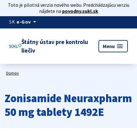
Toto je pilotná verzia nového webu. Predchádzajúcu verziu
nájdete na
povodny.sukl.sk
arrow_drop_down
SK
e-Gov
Štátny ústav pre kontrolu
menu
Menu
liečiv
Domov
Zonisamide Neuraxpharm
50 mg tablety 1492E