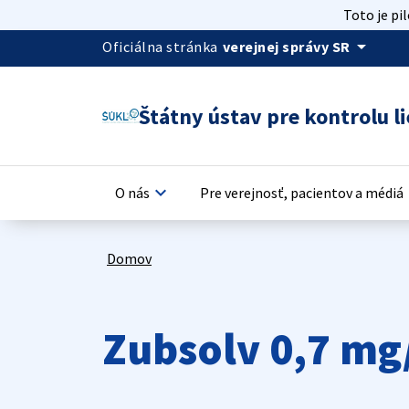
Toto je pi
arrow_drop_down
Oficiálna stránka
verejnej správy SR
Štátny ústav pre kontrolu li
keyboard_arrow_down
keyb
O nás
Pre verejnosť, pacientov a médiá
Domov
Zubsolv 0,7 mg