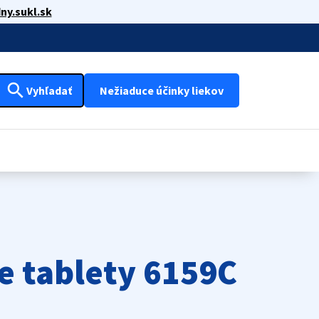
ny.sukl.sk
search
Vyhľadať
Nežiaduce účinky liekov
e tablety 6159C