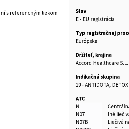
Stav
aní s referencným liekom
E - EU registrácia
Typ registračnej pro
Európska
Držiteľ, krajina
Accord Healthcare S.L.
Indikačná skupina
19 - ANTIDOTA, DETOX
ATC
N
Centráln
N07
Iné lieči
N07B
Liečivá n