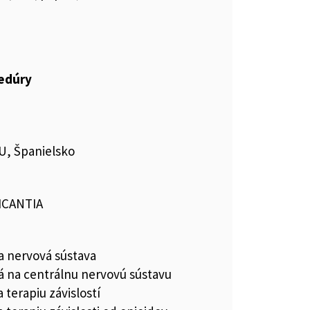
cedúry
U, Španielsko
ICANTIA
a nervová sústava
vá na centrálnu nervovú sústavu
a terapiu závislostí