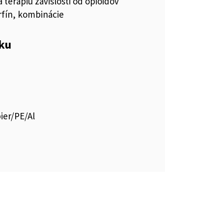
a terapiu závislosti od opioidov
fín, kombinácie
eku
ier/PE/Al