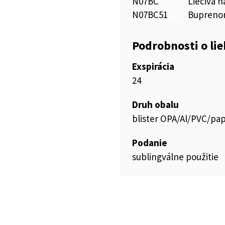
N07BC
Liečivá n
N07BC51
Buprenor
Podrobnosti o li
Exspirácia
24
Druh obalu
blister OPA/Al/PVC/pap
Podanie
sublingválne použitie