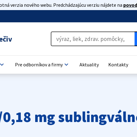
lotná verzia nového webu. Predchádzajúcu verziu nájdete na
povod
ečiv
oard_arrow_down
keyboard_arrow_down
Pre odborníkov a firmy
Aktuality
Kontakty
/0,18 mg sublingváln