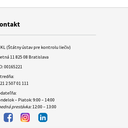
ontakt
KL (Štátny ústav pre kontrolu liečiv)
etná 11 825 08 Bratislava
O: 00165221
tredňa:
21 2 507 01 111
dateľňa:
ndelok – Piatok: 9:00 – 14:00
edná prestávka:
12:00 – 13:00