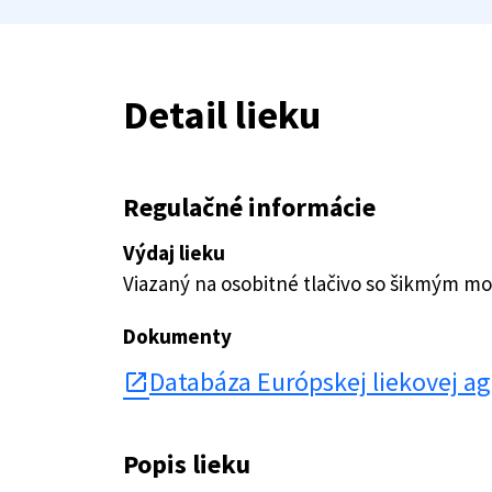
Detail lieku
Regulačné informácie
Výdaj lieku
Viazaný na osobitné tlačivo so šikmým 
Dokumenty
Databáza Európskej liekovej a
open_in_new
Popis lieku