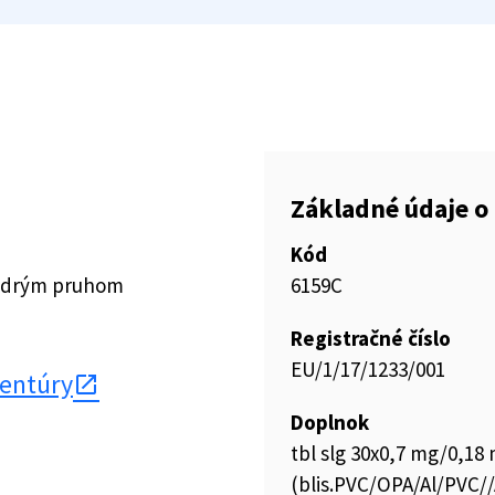
Základné údaje o 
Kód
modrým pruhom
6159C
Registračné číslo
EU/1/17/1233/001
gentúry
Doplnok
tbl slg 30x0,7 mg/0,18
(blis.PVC/OPA/Al/PVC//