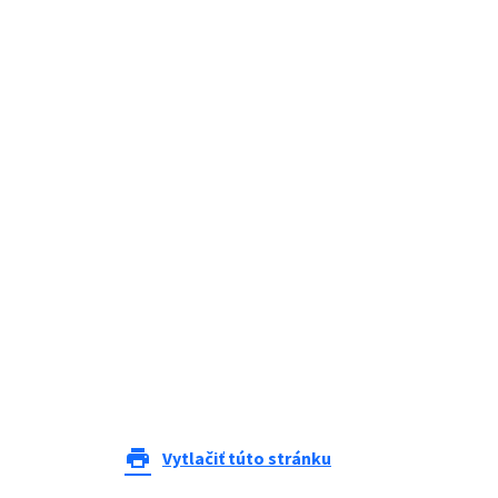
print
Vytlačiť túto stránku