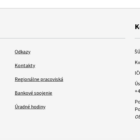
K
Odkazy
ŠÚ
Kv
Kontakty
IČ
Regionálne pracoviská
Ús
+4
Bankové spojenie
Po
Úradné hodiny
Po
Ob