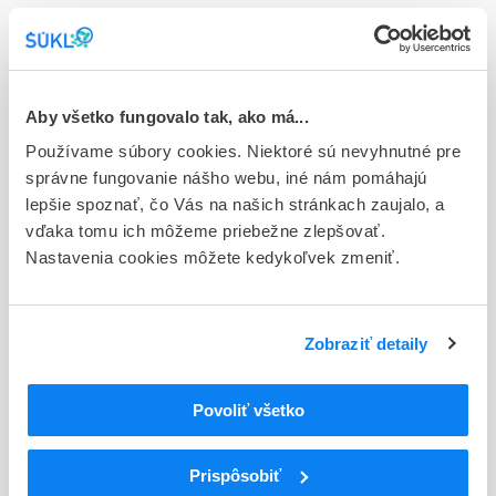
(blis.PVC/OPA/Al/PVC//Al/PET/papier)
Stav
E - EU registrácia
Aby všetko fungovalo tak, ako má...
Typ registračnej procedúry
Používame súbory cookies. Niektoré sú nevyhnutné pre
Európska
správne fungovanie nášho webu, iné nám pomáhajú
lepšie spoznať, čo Vás na našich stránkach zaujalo, a
Držiteľ, krajina
vďaka tomu ich môžeme priebežne zlepšovať.
Accord Healthcare S.L.U, Španielsko
Nastavenia cookies môžete kedykoľvek zmeniť.
Indikačná skupina
19 - ANTIDOTA, DETOXICANTIA
Zobraziť detaily
ATC
N
Centrálna nervová sústava
Povoliť všetko
N07
Iné liečivá na centrálnu nervovú sústavu
N07B
Liečivá na terapiu závislostí
N07BC
Liečivá na terapiu závislosti od opioidov
Prispôsobiť
N07BC51
Buprenorfín, kombinácie