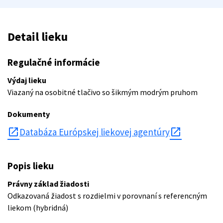
Detail lieku
Regulačné informácie
Výdaj lieku
Viazaný na osobitné tlačivo so šikmým modrým pruhom
Dokumenty
open_in_new
Databáza Európskej liekovej agentúry
Popis lieku
Právny základ žiadosti
Odkazovaná žiadost s rozdielmi v porovnaní s referencným
liekom (hybridná)