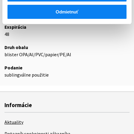
Odmietnuť
Podrobnosti o lieku
Exspirácia
48
Druh obalu
blister OPA/Al/PVC/papier/PE/Al
Podanie
sublingválne použitie
Informácie
Aktuality
Dotazník spokojnosti zákazníka