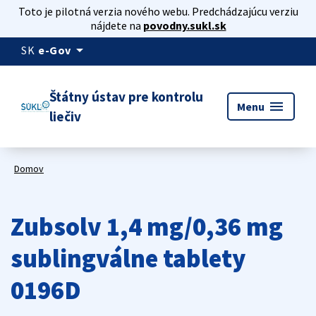
Toto je pilotná verzia nového webu. Predchádzajúcu verziu
nájdete na
povodny.sukl.sk
arrow_drop_down
SK
e-Gov
Štátny ústav pre kontrolu
menu
Menu
liečiv
Domov
Zubsolv 1,4 mg/0,36 mg
sublingválne tablety
0196D