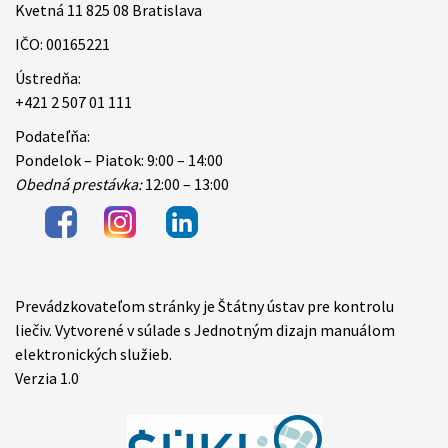
Kvetná 11 825 08 Bratislava
IČO: 00165221
Ústredňa:
+421 2 507 01 111
Podateľňa:
Pondelok – Piatok: 9:00 – 14:00
Obedná prestávka:
12:00 – 13:00
Prevádzkovateľom stránky je Štátny ústav pre kontrolu
Items
liečiv. Vytvorené v súlade s Jednotným dizajn manuálom
elektronických služieb.
Verzia 1.0