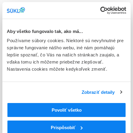
(blis.PVC/OPA/Al/PVC//Al/PET/papier)
Stav
E - EU registrácia
Aby všetko fungovalo tak, ako má...
Typ registračnej procedúry
Používame súbory cookies. Niektoré sú nevyhnutné pre
Európska
správne fungovanie nášho webu, iné nám pomáhajú
lepšie spoznať, čo Vás na našich stránkach zaujalo, a
Držiteľ, krajina
vďaka tomu ich môžeme priebežne zlepšovať.
Accord Healthcare S.L.U, Španielsko
Nastavenia cookies môžete kedykoľvek zmeniť.
Indikačná skupina
19 - ANTIDOTA, DETOXICANTIA
Zobraziť detaily
ATC
N
Centrálna nervová sústava
Povoliť všetko
N07
Iné liečivá na centrálnu nervovú sústavu
N07B
Liečivá na terapiu závislostí
N07BC
Liečivá na terapiu závislosti od opioidov
Prispôsobiť
N07BC51
Buprenorfín, kombinácie