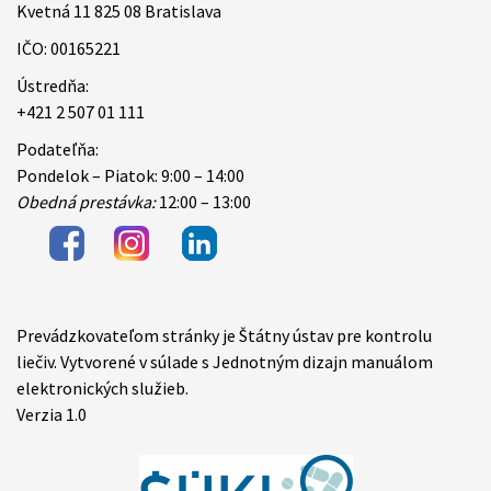
Kvetná 11 825 08 Bratislava
IČO: 00165221
Ústredňa:
+421 2 507 01 111
Podateľňa:
Pondelok – Piatok: 9:00 – 14:00
Obedná prestávka:
12:00 – 13:00
Prevádzkovateľom stránky je Štátny ústav pre kontrolu
Items
liečiv. Vytvorené v súlade s Jednotným dizajn manuálom
elektronických služieb.
Verzia 1.0