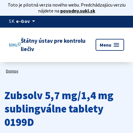
Toto je pilotná verzia nového webu. Predchádzajúcu verziu
nájdete na
povodny.sukl.sk
arrow_drop_down
SK
e-Gov
Štátny ústav pre kontrolu
menu
Menu
liečiv
Domov
Zubsolv 5,7 mg/1,4 mg
sublingválne tablety
0199D