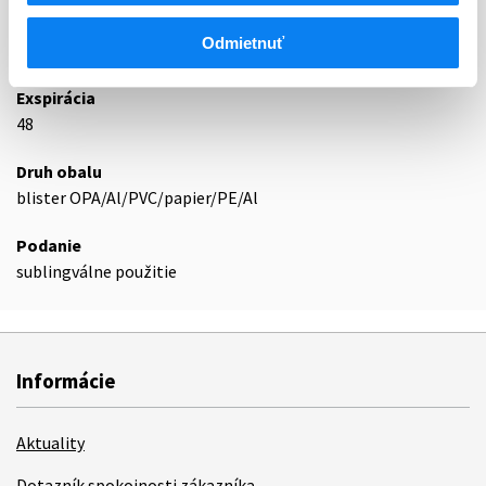
Odmietnuť
Podrobnosti o lieku
Exspirácia
48
Druh obalu
blister OPA/Al/PVC/papier/PE/Al
Podanie
sublingválne použitie
Informácie
Aktuality
Dotazník spokojnosti zákazníka