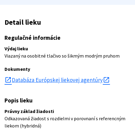
Detail lieku
Regulačné informácie
Výdaj lieku
Viazaný na osobitné tlačivo so šikmým modrým pruhom
Dokumenty
open_in_new
Databáza Európskej liekovej agentúry
Popis lieku
Právny základ žiadosti
Odkazovaná žiadost s rozdielmi v porovnaní s referencným
liekom (hybridná)