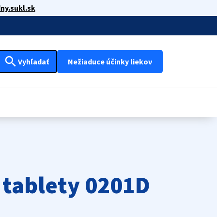
ny.sukl.sk
search
Vyhľadať
Nežiaduce účinky liekov
 tablety 0201D