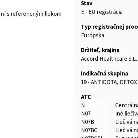
Stav
E - EU registrácia
aní s referencným liekom
Typ registračnej pro
Európska
Držiteľ, krajina
Accord Healthcare S.L.
Indikačná skupina
19 - ANTIDOTA, DETOX
ATC
N
Centráln
N07
Iné lieči
N07B
Liečivá n
N07BC
Liečivá n