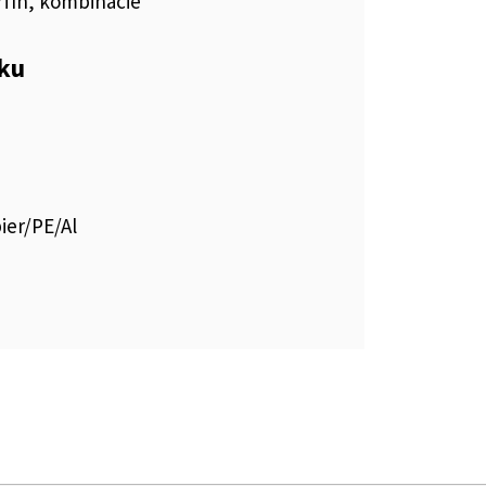
fín, kombinácie
eku
ier/PE/Al