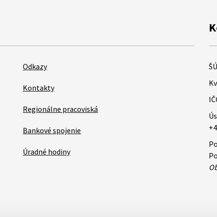
K
Odkazy
ŠÚ
Kv
Kontakty
IČ
Regionálne pracoviská
Ús
+4
Bankové spojenie
Po
Úradné hodiny
Po
Ob