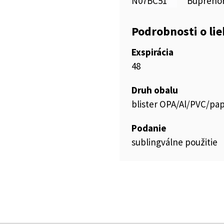
N07BC51
Buprenor
Podrobnosti o li
Exspirácia
48
Druh obalu
blister OPA/Al/PVC/pap
Podanie
sublingválne použitie