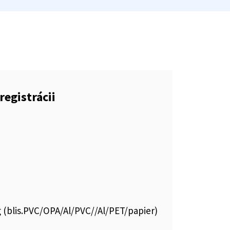
registrácii
g (blis.PVC/OPA/Al/PVC//Al/PET/papier)