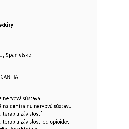
cedúry
U, Španielsko
ICANTIA
a nervová sústava
vá na centrálnu nervovú sústavu
a terapiu závislostí
a terapiu závislosti od opioidov