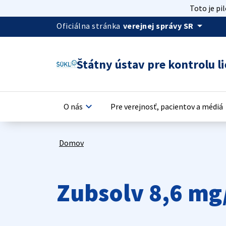
Toto je pi
arrow_drop_down
Oficiálna stránka
verejnej správy SR
Štátny ústav pre kontrolu li
keyboard_arrow_down
keyb
O nás
Pre verejnosť, pacientov a médiá
Domov
Zubsolv 8,6 mg