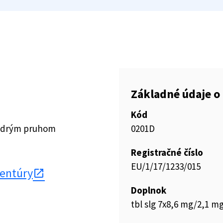
Základné údaje o 
Kód
modrým pruhom
0201D
Registračné číslo
EU/1/17/1233/015
gentúry
Doplnok
tbl slg 7x8,6 mg/2,1 m