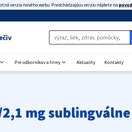
lotná verzia nového webu. Predchádzajúcu verziu nájdete na
povod
ečiv
oard_arrow_down
keyboard_arrow_down
Pre odborníkov a firmy
Aktuality
Kontakty
/2,1 mg sublingválne