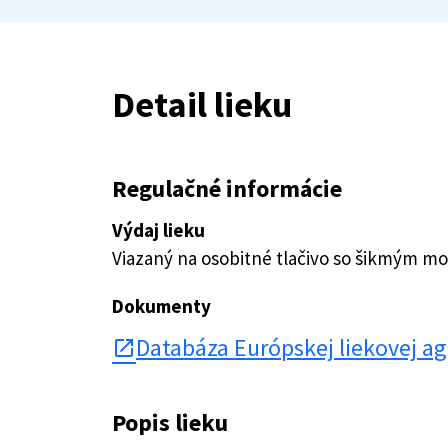
Detail lieku
Regulačné informácie
Výdaj lieku
Viazaný na osobitné tlačivo so šikmým 
Dokumenty
Databáza Európskej liekovej a
open_in_new
Popis lieku