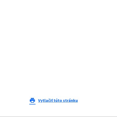
print
Vytlačiť túto stránku