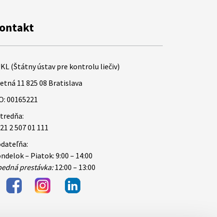
ontakt
KL (Štátny ústav pre kontrolu liečiv)
etná 11 825 08 Bratislava
O: 00165221
tredňa:
21 2 507 01 111
dateľňa:
ndelok – Piatok: 9:00 – 14:00
edná prestávka:
12:00 – 13:00