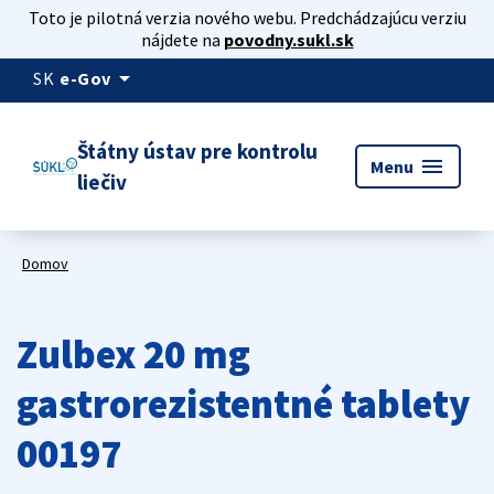
Toto je pilotná verzia nového webu. Predchádzajúcu verziu
nájdete na
povodny.sukl.sk
arrow_drop_down
SK
e-Gov
Štátny ústav pre kontrolu
menu
Menu
liečiv
Domov
Zulbex 20 mg
gastrorezistentné tablety
00197