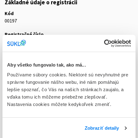
Základné údaje o registrácii
Kód
00197
Registračné číslo
09/0739/10-S
Doplnok
tbl ent 100x20 mg (blis.OPA/Al/PVC/Al)
Aby všetko fungovalo tak, ako má...
Používame súbory cookies. Niektoré sú nevyhnutné pre
Stav
správne fungovanie nášho webu, iné nám pomáhajú
D - Registrácia bez obmedzenia platnosti
lepšie spoznať, čo Vás na našich stránkach zaujalo, a
Typ registračnej procedúry
vďaka tomu ich môžeme priebežne zlepšovať.
Decentralizovaná
Nastavenia cookies môžete kedykoľvek zmeniť.
Držiteľ, krajina
KRKA, d.d., Novo mesto, Slovinsko
Zobraziť detaily