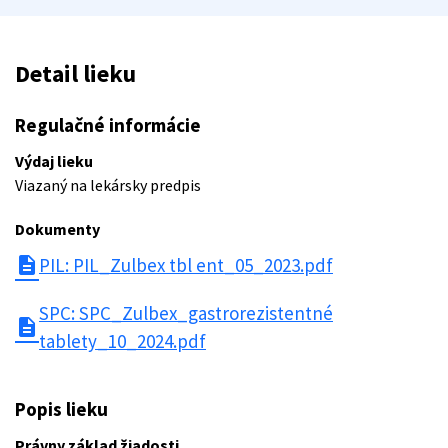
Detail lieku
Regulačné informácie
Výdaj lieku
Viazaný na lekársky predpis
Dokumenty
description
PIL: PIL_Zulbex tbl ent_05_2023.pdf
SPC: SPC_Zulbex_gastrorezistentné
description
tablety_10_2024.pdf
Popis lieku
Právny základ žiadosti