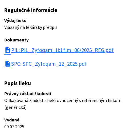
Regulačné informácie
Výdaj lieku
Viazaný na lekársky predpis
Dokumenty
description
PIL: PIL_Zyfoqam_tbl flm_06/2025_REG.pdf
description
SPC: SPC_Zyfoqam_12_2025.pdf
Popis lieku
Právny základ žiadosti
Odkazovaná žiadost - liek rovnocenný s referencným liekom
(generická)
Vydané
09.07.2025