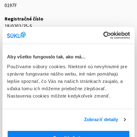
0197F
Registračné číslo
18/0202/25-S
Doplnok
tbl flm 10x5 mg (blis.OPA/Al/PVC/Al)
Aby všetko fungovalo tak, ako má...
Stav
Používame súbory cookies. Niektoré sú nevyhnutné pre
R - Aktuálna registrácia
správne fungovanie nášho webu, iné nám pomáhajú
Typ registračnej procedúry
lepšie spoznať, čo Vás na našich stránkach zaujalo, a
Decentralizovaná
vďaka tomu ich môžeme priebežne zlepšovať.
Nastavenia cookies môžete kedykoľvek zmeniť.
Držiteľ, krajina
Bausch Health Ireland Limited , Írsko
Zobraziť detaily
Indikačná skupina
18 - ANTIDIABETICA (VRÁTANE INZULÍNU)