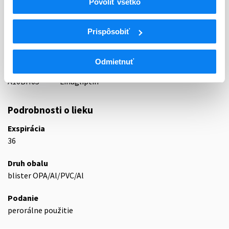
Povoliť všetko
ATC
A
TRÁVIACI TRAKT A METABOLIZMUS
Prispôsobiť
A10
ANTIDIABETIKÁ
Liečivá znižujúce hladinu glukózy v krvi s
A10B
výnimkou inzulínov
Odmietnuť
A10BH
Inhibítory dipeptidyl 4 (DPP-4) peptidázy
A10BH05
Linagliptín
Podrobnosti o lieku
Exspirácia
36
Druh obalu
blister OPA/Al/PVC/Al
Podanie
perorálne použitie