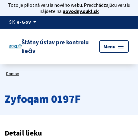
Toto je pilotná verzia nového webu. Predchádzajúcu verziu
nájdete na
povodny.sukl.sk
arrow_drop_down
SK
e-Gov
Štátny ústav pre kontrolu
menu
Menu
liečiv
Domov
Zyfoqam 0197F
Detail lieku