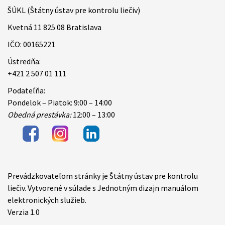
ŠÚKL (Štátny ústav pre kontrolu liečiv)
Kvetná 11 825 08 Bratislava
IČO: 00165221
Ústredňa:
+421 2 507 01 111
Podateľňa:
Pondelok – Piatok: 9:00 – 14:00
Obedná prestávka:
12:00 – 13:00
Prevádzkovateľom stránky je Štátny ústav pre kontrolu
Items
liečiv. Vytvorené v súlade s Jednotným dizajn manuálom
elektronických služieb.
Verzia 1.0