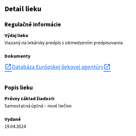
Detail lieku
Regulačné informácie
Výdaj lieku
Viazaný na lekársky predpis s obmedzením predpisovania
Dokumenty
open_in_new
Databáza Európskej liekovej agentúry
Popis lieku
Právny základ žiadosti
Samostatná úplná – nové liečivo
Vydané
19.04.2024