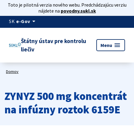
Toto je pilotná verzia nového webu. Predchádzajúcu verziu
nájdete na
povodny.sukl.sk
arrow_drop_down
SK
e-Gov
Štátny ústav pre kontrolu
menu
Menu
liečiv
Domov
ZYNYZ 500 mg koncentrát
na infúzny roztok 6159E