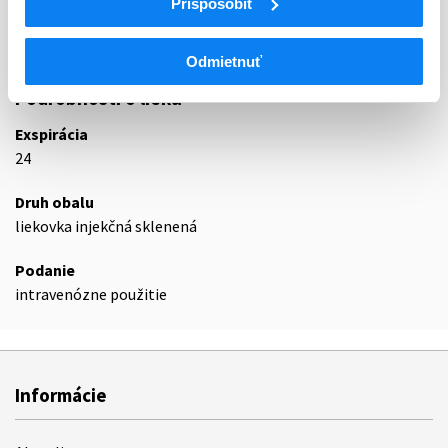
Prispôsobiť
proteínu programovanej bunkovej smrti 1)
L01FF10
Retifanlimab
Odmietnuť
Podrobnosti o lieku
Exspirácia
24
Druh obalu
liekovka injekčná sklenená
Podanie
intravenózne použitie
Informácie