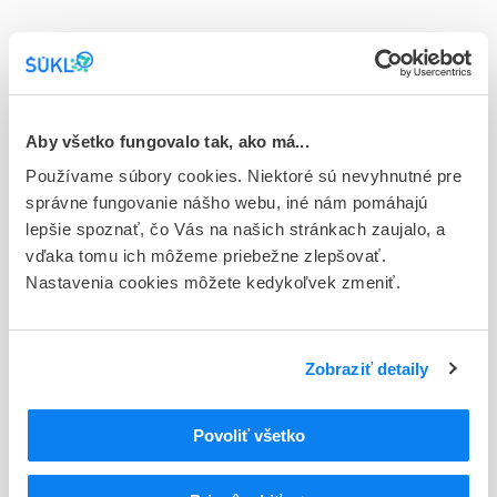
Stav
E - EU registrácia
Typ registračnej procedúry
Európska - orphan
Aby všetko fungovalo tak, ako má...
Používame súbory cookies. Niektoré sú nevyhnutné pre
Držiteľ, krajina
správne fungovanie nášho webu, iné nám pomáhajú
Incyte Biosciences Distribution B.V., Holandsko
lepšie spoznať, čo Vás na našich stránkach zaujalo, a
vďaka tomu ich môžeme priebežne zlepšovať.
Indikačná skupina
Nastavenia cookies môžete kedykoľvek zmeniť.
44 - CYTOSTATICA
ATC
L
Cytostatiká a imunomodulátory
Zobraziť detaily
L01
Cytostatiká
MONOKLONÁLNE PROTILÁTKY A KONJUGÁTY
L01F
Povoliť všetko
PROTILÁTKY S LIEČIVOM
Inhibítory PD-1/PD-L1 (proteín
L01FF
programovanej bunkovej smrti 1/ligand