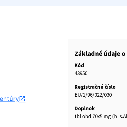
Základné údaje o 
Kód
43950
Registračné číslo
EU/1/96/022/030
gentúry
Doplnok
tbl obd 70x5 mg (blis.Al