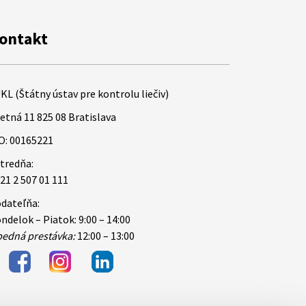
ontakt
KL (Štátny ústav pre kontrolu liečiv)
etná 11 825 08 Bratislava
O: 00165221
tredňa:
21 2 507 01 111
dateľňa:
ndelok – Piatok: 9:00 – 14:00
edná prestávka:
12:00 – 13:00