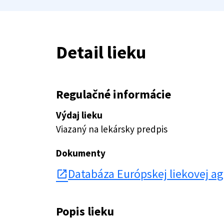
Detail lieku
Regulačné informácie
Výdaj lieku
Viazaný na lekársky predpis
Dokumenty
Databáza Európskej liekovej a
open_in_new
Popis lieku