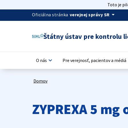
Toto je pi
arrow_drop_down
Oficiálna stránka
verejnej správy SR
Štátny ústav pre kontrolu li
keyboard_arrow_down
keyb
O nás
Pre verejnosť, pacientov a médiá
Domov
ZYPREXA 5 mg o