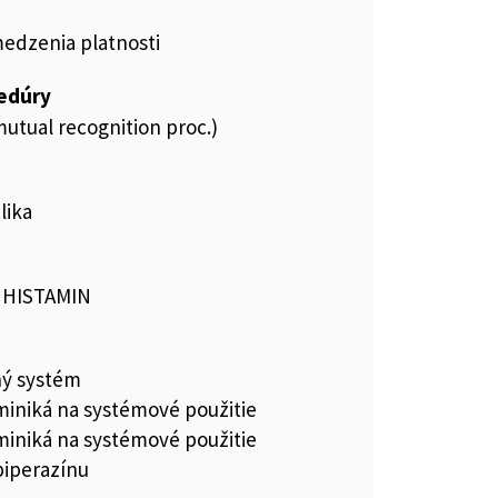
medzenia platnosti
cedúry
utual recognition proc.)
lika
, HISTAMIN
ný systém
miniká na systémové použitie
miniká na systémové použitie
piperazínu