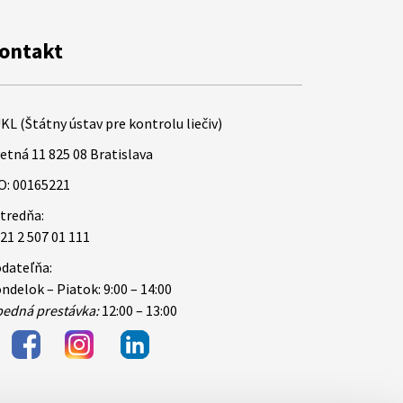
ontakt
KL (Štátny ústav pre kontrolu liečiv)
etná 11 825 08 Bratislava
O: 00165221
tredňa:
21 2 507 01 111
dateľňa:
ndelok – Piatok: 9:00 – 14:00
edná prestávka:
12:00 – 13:00