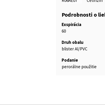
R06AE07
Cetirizín
Podrobnosti o li
Exspirácia
60
Druh obalu
blister Al/PVC
Podanie
perorálne použitie