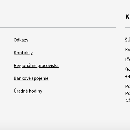
K
Odkazy
ŠÚ
Kv
Kontakty
IČ
Regionálne pracoviská
Ús
+4
Bankové spojenie
Po
Úradné hodiny
Po
Ob