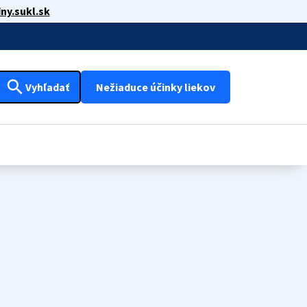
ny.sukl.sk
search
Vyhľadať
Nežiaduce účinky liekov