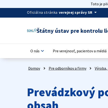
Toto je pi
arrow_drop_down
Oficiálna stránka
verejnej správy SR
Štátny ústav pre kontrolu li
keyboard_arrow_down
keyb
O nás
Pre verejnosť, pacientov a médiá
Domov
Pre odborníkov a firmy
Výroba, 
Prevádzkový po
obsah