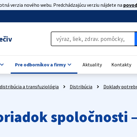
lotná verzia nového webu. Predchádzajúcu verziu nájdete na
povod
ečiv
oard_arrow_down
keyboard_arrow_down
Pre odborníkov a firmy
Aktuality
Kontakty
distribúcia a transfuziológia
Distribúcia
Doklady potrebn
riadok spoločnosti 