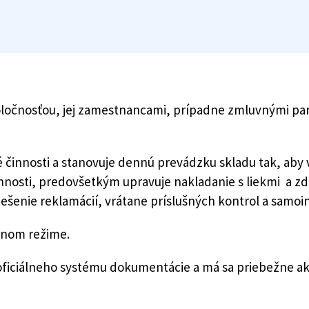
oločnosťou, jej zamestnancami, prípadne zmluvnými par
é činnosti a stanovuje dennú prevádzku skladu tak, a
nosti, predovšetkým upravuje nakladanie s liekmi a z
iešenie reklamácií, vrátane príslušných kontrol a samoin
itnom režime.
oficiálneho systému dokumentácie a má sa priebežne akt