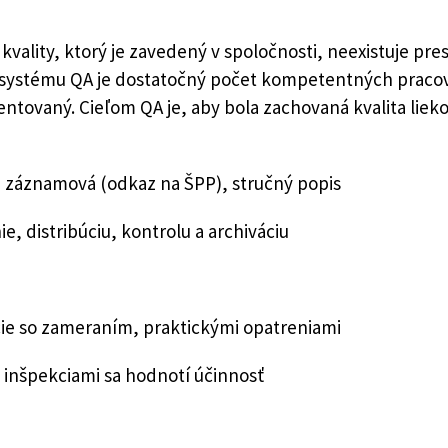
ity, ktorý je zavedený v spoločnosti, neexistuje pres
ystému QA je dostatočný počet kompetentných pracov
ovaný. Cieľom QA je, aby bola zachovaná kvalita liekov p
záznamová (odkaz na ŠPP), stručný popis
, distribúciu, kontrolu a archiváciu
 so zameraním, praktickými opatreniami
nšpekciami sa hodnotí účinnosť