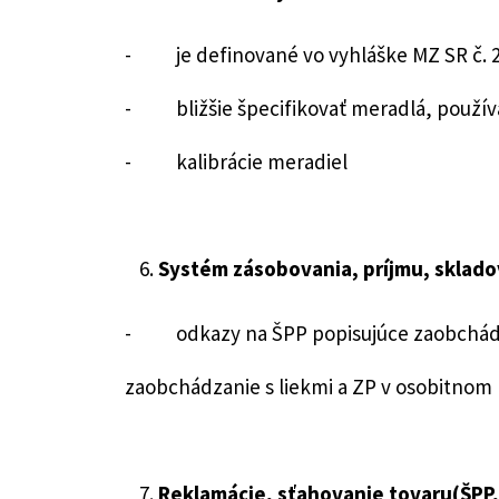
- je definované vo vyhláške MZ SR č. 27
- bližšie špecifikovať meradlá, používan
- kalibrácie meradiel
Systém zásobovania, príjmu, skladov
- odkazy na ŠPP popisujúce zaobchádzan
zaobchádzanie s liekmi a ZP v osobitnom r
Reklamácie, sťahovanie tovaru(ŠPP