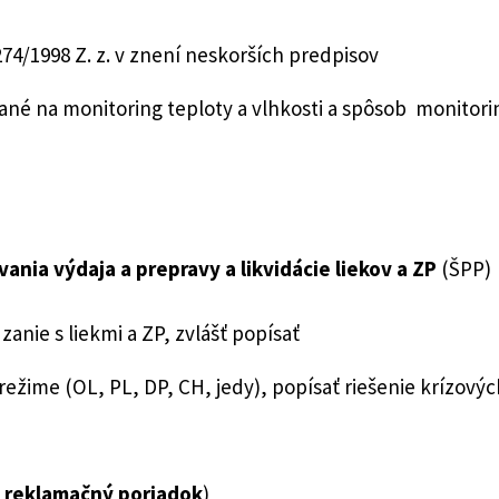
4/1998 Z. z. v znení neskorších predpisov
é na monitoring teploty a vlhkosti a spôsob monitoring
ania výdaja a prepravy a likvidácie liekov a ZP
(ŠPP)
ie s liekmi a ZP, zvlášť popísať
ežime (OL, PL, DP, CH, jedy), popísať riešenie krízových
, reklamačný poriadok
)