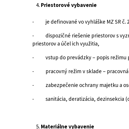
Priestorové vybavenie
- je definované vo vyhláške MZ SR č. 27
- dispozičné riešenie priestorov s vyzn
priestorov a účel ich využitia,
- vstup do prevádzky – popis režimu p
- pracovný režim v sklade – pracovná
- zabezpečenie ochrany majetku a osô
- sanitácia, deratizácia, dezinsekcia (o
Materiálne vybavenie