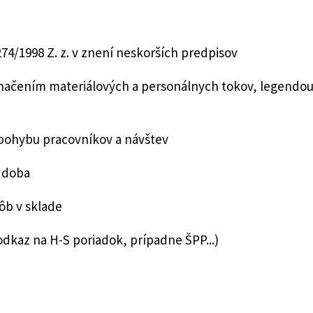
4/1998 Z. z. v znení neskorších predpisov
ačením materiálových a personálnych tokov, legendou, 
ohybu pracovníkov a návštev
 doba
b v sklade
dkaz na H-S poriadok, prípadne ŠPP...)