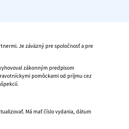
tnermi. Je záväzný pre spoločnosť a pre
by vyhovoval zákonným predpisom
dravotníckymi pomôckami od príjmu cez
špekcií.
ualizovať. Má mať číslo vydania, dátum