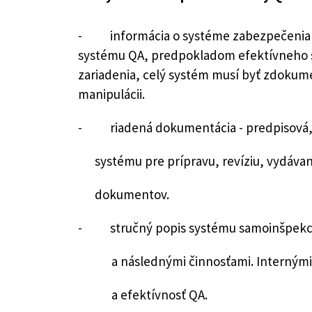
- informácia o systéme zabezpečenia kval
systému QA, predpokladom efektívneho s
zariadenia, celý systém musí byť zdokument
manipulácii.
- riadená dokumentácia - predpisová, 
systému pre prípravu, revíziu, vydávanie
dokumentov.
- stručný popis systému samoinšpekcie
a následnými činnosťami. Internými i
a efektívnosť QA.