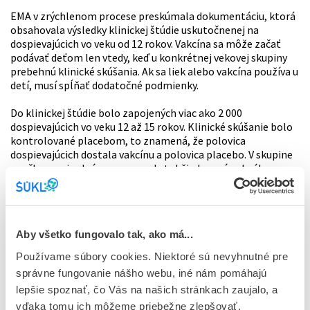
EMA v zrýchlenom procese preskúmala dokumentáciu, ktorá
obsahovala výsledky klinickej štúdie uskutočnenej na
dospievajúcich vo veku od 12 rokov. Vakcína sa môže začať
podávať deťom len vtedy, keď u konkrétnej vekovej skupiny
prebehnú klinické skúšania. Ak sa liek alebo vakcína používa u
detí, musí spĺňať dodatočné podmienky.
Do klinickej štúdie bolo zapojených viac ako 2 000
dospievajúcich vo veku 12 až 15 rokov. Klinické skúšanie bolo
kontrolované placebom, to znamená, že polovica
dospievajúcich dostala vakcínu a polovica placebo. V skupine
zaočkovanej vakcínou sa nevyskytol žiaden prípad nákazy, v
skupine s placebom sa vyskytlo 16 prípadov. Toto klinické
skúšanie ukazuje až stopercentnú účinnosť vakcíny, avšak
skutočná účinnosť sa odhaduje na 75-100 %. Zaočkovanej
skupine sa merala aj hladina protilátok, ktorá bola veľmi
Aby všetko fungovalo tak, ako má...
podobná ako v skupine očkovaných vo veku 16-25 rokov.
Používame súbory cookies. Niektoré sú nevyhnutné pre
V klinickom skúšaní boli pozorované bežné krátkodobé
správne fungovanie nášho webu, iné nám pomáhajú
nežiaduce účinky ako bolesť v mieste vpichu, únava, bolesť
lepšie spoznať, čo Vás na našich stránkach zaujalo, a
hlavy, svalov a kĺbov, triaška a horúčka. Zriedkavé nežiaduce
účinky nie je možné v takomto klinickom skúšaní detegovať,
vďaka tomu ich môžeme priebežne zlepšovať.