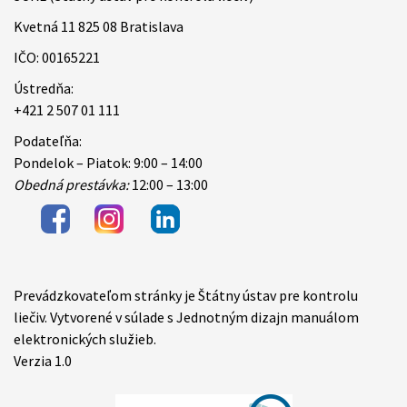
Kvetná 11 825 08 Bratislava
IČO: 00165221
Ústredňa:
+421 2 507 01 111
Podateľňa:
Pondelok – Piatok: 9:00 – 14:00
Obedná prestávka:
12:00 – 13:00
Prevádzkovateľom stránky je Štátny ústav pre kontrolu
Items
liečiv. Vytvorené v súlade s Jednotným dizajn manuálom
elektronických služieb.
Verzia 1.0