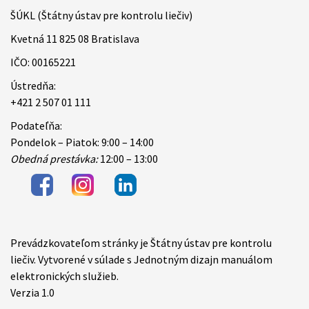
ŠÚKL (Štátny ústav pre kontrolu liečiv)
Kvetná 11 825 08 Bratislava
IČO: 00165221
Ústredňa:
+421 2 507 01 111
Podateľňa:
Pondelok – Piatok: 9:00 – 14:00
Obedná prestávka:
12:00 – 13:00
Prevádzkovateľom stránky je Štátny ústav pre kontrolu
Items
liečiv. Vytvorené v súlade s Jednotným dizajn manuálom
elektronických služieb.
Verzia 1.0