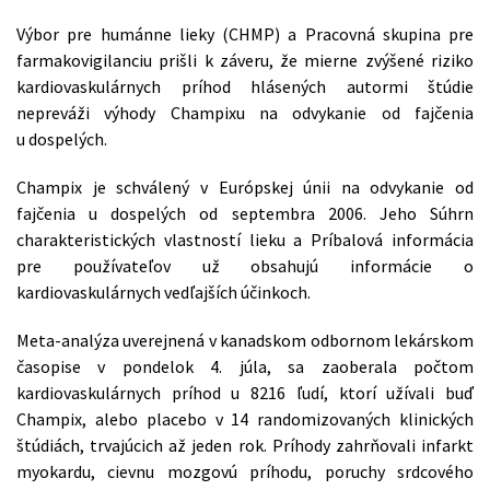
Výbor pre humánne lieky (CHMP) a Pracovná skupina pre
farmakovigilanciu prišli k záveru, že mierne zvýšené riziko
kardiovaskulárnych príhod hlásených autormi štúdie
nepreváži výhody Champixu na odvykanie od fajčenia
u dospelých.
Champix je schválený v Európskej únii na odvykanie od
fajčenia u dospelých od septembra 2006. Jeho Súhrn
charakteristických vlastností lieku a Príbalová informácia
pre používateľov už obsahujú informácie o
kardiovaskulárnych vedľajších účinkoch.
Meta-analýza uverejnená v kanadskom odbornom lekárskom
časopise v pondelok 4. júla, sa zaoberala počtom
kardiovaskulárnych príhod u 8216 ľudí, ktorí užívali buď
Champix, alebo placebo v 14 randomizovaných klinických
štúdiách, trvajúcich až jeden rok. Príhody zahrňovali infarkt
myokardu, cievnu mozgovú príhodu, poruchy srdcového