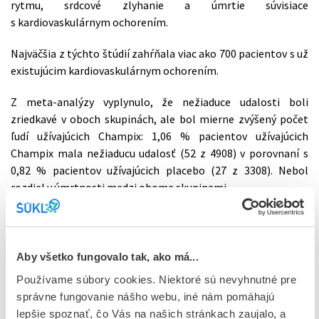
rytmu, srdcové zlyhanie a úmrtie súvisiace
s kardiovaskulárnym ochorením.
Najväčšia z týchto štúdií zahŕňala viac ako 700 pacientov s už
existujúcim kardiovaskulárnym ochorením.
Z meta-analýzy vyplynulo, že nežiaduce udalosti boli
zriedkavé v oboch skupinách, ale bol mierne zvýšený počet
ľudí užívajúcich Champix: 1,06 % pacientov užívajúcich
Champix mala nežiaducu udalosť (52 z 4908) v porovnaní s
0,82 % pacientov užívajúcich placebo (27 z 3308). Nebol
rozdiel v úmrtnosti medzi oboma skupinami.
Výbor zistil viacero obmedzení v meta-analýze, vrátane
nízkeho počtu zistených udalostí, počtu typov nežiaducich
udalostí, vyššieho výskytu vyradených osôb dostávajúcich
Aby všetko fungovalo tak, ako má...
placebo, nedostatku informácií o časovom výskyte udalostí,
Používame súbory cookies. Niektoré sú nevyhnutné pre
a vylúčenie z analýzy tých štúdií, v ktorých sa žiadna udalosť
správne fungovanie nášho webu, iné nám pomáhajú
nevyskytla. Vzhľadom k týmto obmedzeniam nemôže výbor
lepšie spoznať, čo Vás na našich stránkach zaujalo, a