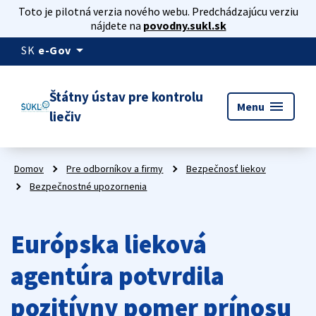
Toto je pilotná verzia nového webu. Predchádzajúcu verziu
nájdete na
povodny.sukl.sk
arrow_drop_down
SK
e-Gov
Štátny ústav pre kontrolu
menu
Menu
liečiv
Domov
Pre odborníkov a firmy
Bezpečnosť liekov
Bezpečnostné upozornenia
Európska lieková
agentúra potvrdila
pozitívny pomer prínosu