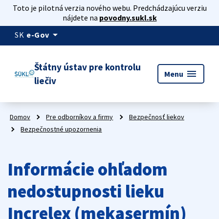
Toto je pilotná verzia nového webu. Predchádzajúcu verziu
nájdete na
povodny.sukl.sk
arrow_drop_down
SK
e-Gov
Štátny ústav pre kontrolu
menu
Menu
liečiv
Domov
Pre odborníkov a firmy
Bezpečnosť liekov
Bezpečnostné upozornenia
Informácie ohľadom
nedostupnosti lieku
Increlex (mekasermín)