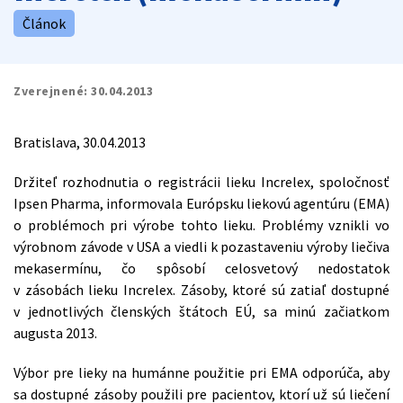
Článok
Zverejnené:
30.04.2013
Bratislava, 30.04.2013
Držiteľ rozhodnutia o registrácii lieku Increlex, spoločnosť
Ipsen Pharma, informovala Európsku liekovú agentúru (EMA)
o problémoch pri výrobe tohto lieku. Problémy vznikli vo
výrobnom závode v USA a viedli k pozastaveniu výroby liečiva
mekasermínu, čo spôsobí celosvetový nedostatok
v zásobách lieku Increlex. Zásoby, ktoré sú zatiaľ dostupné
v jednotlivých členských štátoch EÚ, sa minú začiatkom
augusta 2013.
Výbor pre lieky na humánne použitie pri EMA odporúča, aby
sa dostupné zásoby použili pre pacientov, ktorí už sú liečení