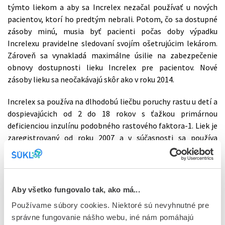
týmto liekom a aby sa Increlex nezačal používať u nových
pacientov, ktorí ho predtým nebrali. Potom, čo sa dostupné
zásoby minú, musia byť pacienti počas doby výpadku
Increlexu pravidelne sledovaní svojím ošetrujúcim lekárom.
Zároveň sa vynakladá maximálne úsilie na zabezpečenie
obnovy dostupnosti lieku Increlex pre pacientov. Nové
zásoby lieku sa neočakávajú skôr ako v roku 2014.
Increlex sa používa na dlhodobú liečbu poruchy rastu u detí a
dospievajúcich od 2 do 18 rokov s ťažkou primárnou
deficienciou inzulínu podobného rastového faktora-1. Liek je
zaregistrovaný od roku 2007 a v súčasnosti sa používa
v Rakúsku, Belgicku, Českej republike, Dánsku, Fínsku,
Francúzsku, Nemecku, Grécku, Írsku, Lotyšsku, Litve,
Luxemburgu, Holandsku, Poľsku, Portugalsku, na Slovensku,
v Švédsku, Španielsku, vo Veľkej Británii a v Nórsku. Na
Aby všetko fungovalo tak, ako má...
Slovensku bolo z tohto lieku v roku 2011 spotrebovaných 28
Používame súbory cookies. Niektoré sú nevyhnutné pre
kusov balení, v roku 2012 ich bolo 17.
správne fungovanie nášho webu, iné nám pomáhajú