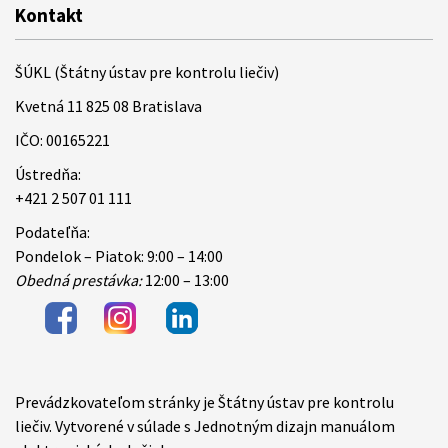
Kontakt
ŠÚKL (Štátny ústav pre kontrolu liečiv)
Kvetná 11 825 08 Bratislava
IČO: 00165221
Ústredňa:
+421 2 507 01 111
Podateľňa:
Pondelok – Piatok: 9:00 – 14:00
Obedná prestávka:
12:00 – 13:00
Prevádzkovateľom stránky je Štátny ústav pre kontrolu
Items
liečiv. Vytvorené v súlade s Jednotným dizajn manuálom