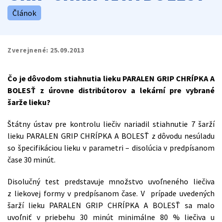
Článok
Zverejnené:
25.09.2013
Čo je dôvodom stiahnutia lieku PARALEN GRIP CHRÍPKA A
BOLESŤ z úrovne distribútorov a lekární pre vybrané
šarže lieku?
Štátny ústav pre kontrolu liečiv nariadil stiahnutie 7 šarží
lieku PARALEN GRIP CHRÍPKA A BOLESŤ z dôvodu nesúladu
so špecifikáciou lieku v parametri – disolúcia v predpísanom
čase 30 minút.
Disolučný test predstavuje množstvo uvoľneného liečiva
z liekovej formy v predpísanom čase. V prípade uvedených
šarží lieku PARALEN GRIP CHRÍPKA A BOLESŤ sa malo
uvoľniť v priebehu 30 minút minimálne 80 % liečiva u