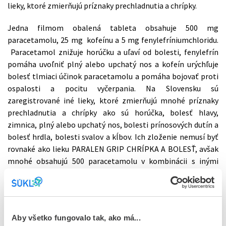
lieky, ktoré zmierňujú príznaky prechladnutia a chrípky.
Jedna filmom obalená tableta obsahuje 500 mg
paracetamolu, 25 mg kofeínu a 5 mg fenylefríniumchloridu.
Paracetamol znižuje horúčku a uľaví od bolesti, fenylefrín
pomáha uvoľniť plný alebo upchatý nos a kofeín urýchľuje
bolesť tlmiaci účinok paracetamolu a pomáha bojovať proti
ospalosti a pocitu vyčerpania. Na Slovensku sú
zaregistrované iné lieky, ktoré zmierňujú mnohé príznaky
prechladnutia a chrípky ako sú horúčka, bolesť hlavy,
zimnica, plný alebo upchatý nos, bolesti prínosových dutín a
bolesť hrdla, bolesti svalov a kĺbov. Ich zloženie nemusí byť
rovnaké ako lieku PARALEN GRIP CHRÍPKA A BOLESŤ, avšak
mnohé obsahujú 500 paracetamolu v kombinácii s inými
látkami.
Prečo štátny ústav nenariadil zastavenie používania
vybraných šarží lieku aj u pacientov?
Aby všetko fungovalo tak, ako má...