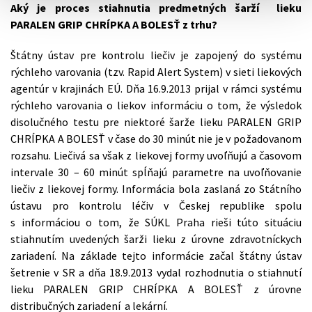
Aký je proces stiahnutia predmetných šarží lieku
PARALEN GRIP CHRÍPKA A BOLESŤ z trhu?
Štátny ústav pre kontrolu liečiv je zapojený do systému
rýchleho varovania (tzv. Rapid Alert System) v sieti liekových
agentúr v krajinách EÚ. Dňa 16.9.2013 prijal v rámci systému
rýchleho varovania o liekov informáciu o tom, že výsledok
disolučného testu pre niektoré šarže lieku PARALEN GRIP
CHRÍPKA A BOLESŤ v čase do 30 minút nie je v požadovanom
rozsahu. Liečivá sa však z liekovej formy uvoľňujú a časovom
intervale 30 – 60 minút spĺňajú parametre na uvoľňovanie
liečiv z liekovej formy. Informácia bola zaslaná zo Státního
ústavu pro kontrolu léčiv v Českej republike spolu
s informáciou o tom, že SÚKL Praha rieši túto situáciu
stiahnutím uvedených šarži lieku z úrovne zdravotníckych
zariadení. Na základe tejto informácie začal štátny ústav
šetrenie v SR a dňa 18.9.2013 vydal rozhodnutia o stiahnutí
lieku PARALEN GRIP CHRÍPKA A BOLESŤ z úrovne
distribučných zariadení a lekární.