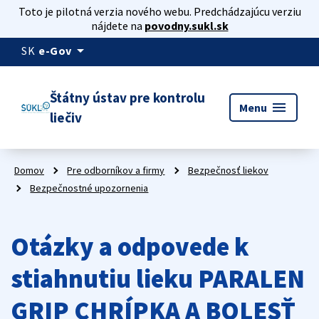
Toto je pilotná verzia nového webu. Predchádzajúcu verziu
nájdete na
povodny.sukl.sk
arrow_drop_down
SK
e-Gov
Štátny ústav pre kontrolu
menu
Menu
liečiv
Domov
Pre odborníkov a firmy
Bezpečnosť liekov
Bezpečnostné upozornenia
Otázky a odpovede k
stiahnutiu lieku PARALEN
GRIP CHRÍPKA A BOLESŤ