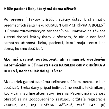
Môže pacient liek, ktorý má doma užívať?
Po preverení faktov pristúpil štátny ústav k stiahnutiu
predmetných šarží lieku PARALEN GRIP CHRÍPKA A BOLESŤ
z úrovne zdravotníckych zariadení v SR. Nakoľko na základe
zistení dospel štátny ústav k záverom, že nie je narušená
samotná účinnosť lieku, pacienti, ktorí majú tento liek
doma, ho smú doužívať.
Ako má pacient postupovať, ak aj napriek uvedeným
informáciám o účinnosti lieku PARALEN GRIP CHRÍPKA A
BOLESŤ, nechce liek ďalej užívať?
Ak napriek garantovanému celkovému účinku nechcete liek
doužívať, treba daný prípad individuálne riešiť s lekárnikom,
ktorý vám navrhne alternatívy riešenia. Pacient má možnosť
obrátiť sa na zodpovedného zástupcu držiteľa registrácie
Zentiva, a.s., Ing. Božena Bačíková, tel.č. +421 (0)