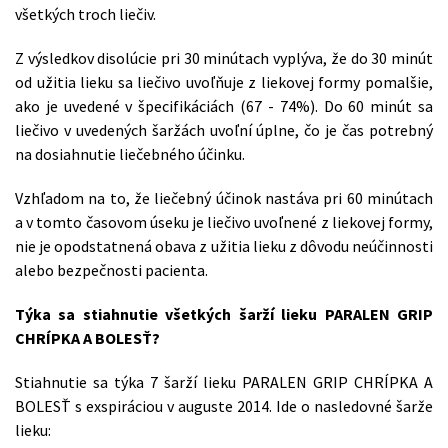
všetkých troch liečiv.
Z výsledkov disolúcie pri 30 minútach vyplýva, že do 30 minút
od užitia lieku sa liečivo uvoľňuje z liekovej formy pomalšie,
ako je uvedené v špecifikáciách (67 - 74%). Do 60 minút sa
liečivo v uvedených šaržách uvoľní úplne, čo je čas potrebný
na dosiahnutie liečebného účinku.
Vzhľadom na to, že liečebný účinok nastáva pri 60 minútach
a v tomto časovom úseku je liečivo uvoľnené z liekovej formy,
nie je opodstatnená obava z užitia lieku z dôvodu neúčinnosti
alebo bezpečnosti pacienta.
Týka sa stiahnutie všetkých šarží lieku PARALEN GRIP
CHRÍPKA A BOLESŤ?
Stiahnutie sa týka 7 šarží lieku PARALEN GRIP CHRÍPKA A
BOLESŤ s exspiráciou v auguste 2014. Ide o nasledovné šarže
lieku: